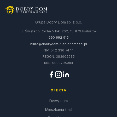
Grupa Dobry Dom sp. z o.o.
ul. Świętego Rocha 5 lok. 202, 15-879 Białystok
690 692 915
biuro@dobrydom-nieruchomosci.pl
NIP: 542 336 74 14
REGON: 383902935
KRS: 0000795084
OFERTA
Domy
(313)
Mieszkania
(125)