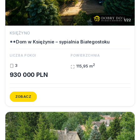
1/22
KSIĘŻYNO
**Dom w Księżynie – sypialnia Białegostoku
LICZBA POKOI
POWIERZCHNIA
2
3
115,95 m
930 000 PLN
ZOBACZ