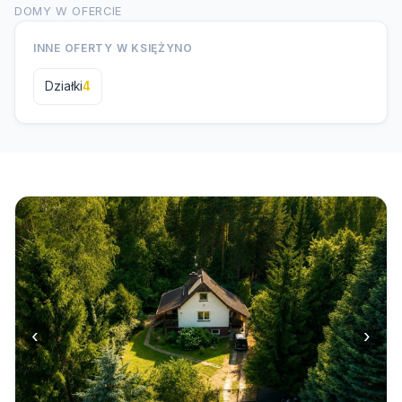
DOMY W OFERCIE
INNE OFERTY W KSIĘŻYNO
Działki
4
‹
›