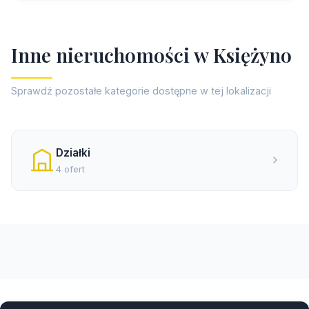
I
n
n
e
n
i
e
r
u
c
h
o
m
o
ś
c
i
w
K
s
i
ę
ż
y
n
o
Sprawdź pozostałe kategorie dostępne w tej lokalizacji
Działki
4 ofert