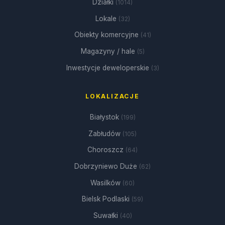
Działki
(1014)
Lokale
(32)
Obiekty komercyjne
(41)
Magazyny / hale
(5)
Inwestycje deweloperskie
(3)
LOKALIZACJE
Białystok
(199)
Zabłudów
(105)
Choroszcz
(64)
Dobrzyniewo Duże
(62)
Wasilków
(60)
Bielsk Podlaski
(59)
Suwałki
(40)