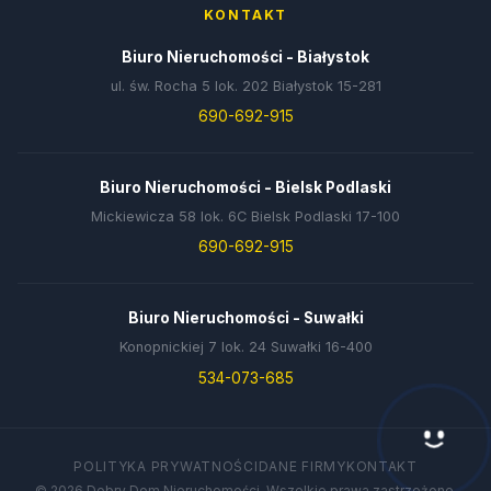
KONTAKT
Biuro Nieruchomości - Białystok
ul. św. Rocha 5 lok. 202 Białystok 15-281
690-692-915
Biuro Nieruchomości - Bielsk Podlaski
Mickiewicza 58 lok. 6C Bielsk Podlaski 17-100
690-692-915
Biuro Nieruchomości - Suwałki
Konopnickiej 7 lok. 24 Suwałki 16-400
534-073-685
Hej! Chętnie Ci pomogę 🙂
POLITYKA PRYWATNOŚCI
DANE FIRMY
KONTAKT
© 2026 Dobry Dom Nieruchomości. Wszelkie prawa zastrzeżone.