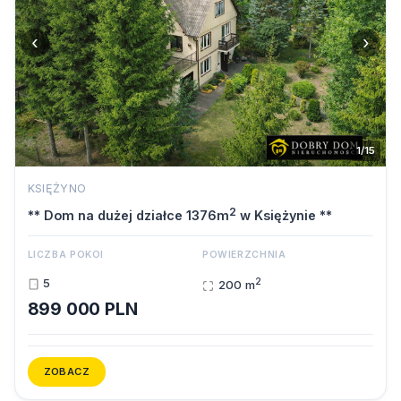
‹
›
1/15
KSIĘŻYNO
2
** Dom na dużej działce 1376m
w Księżynie **
LICZBA POKOI
POWIERZCHNIA
2
5
200 m
899 000 PLN
ZOBACZ