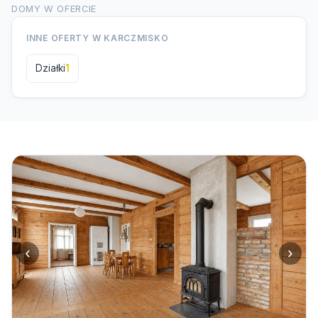
DOMY W OFERCIE
INNE OFERTY W KARCZMISKO
Działki
1
‹
›