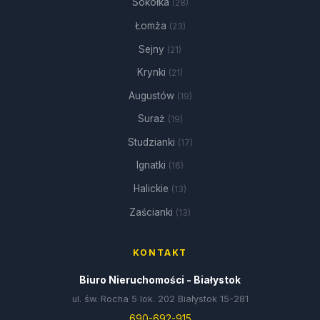
Sokółka
(28)
Łomża
(23)
Sejny
(21)
Krynki
(21)
Augustów
(19)
Suraż
(19)
Studzianki
(17)
Ignatki
(16)
Halickie
(13)
Zaścianki
(13)
KONTAKT
Biuro Nieruchomości - Białystok
ul. św. Rocha 5 lok. 202 Białystok 15-281
690-692-915