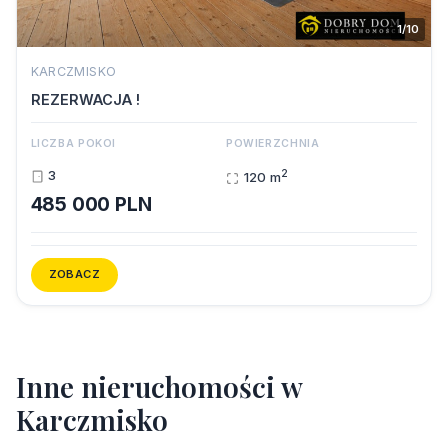
1/10
KARCZMISKO
REZERWACJA !
LICZBA POKOI
POWIERZCHNIA
2
3
120 m
485 000 PLN
ZOBACZ
I
n
n
e
n
i
e
r
u
c
h
o
m
o
ś
c
i
w
K
a
r
c
z
m
i
s
k
o