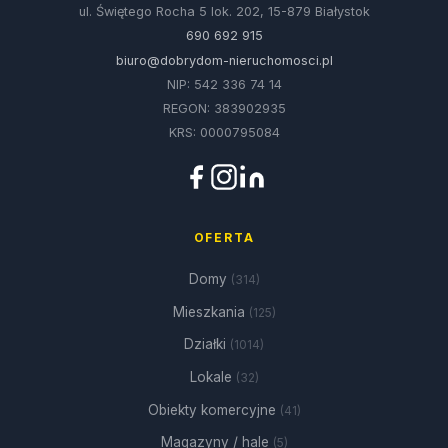
ul. Świętego Rocha 5 lok. 202, 15-879 Białystok
690 692 915
biuro@dobrydom-nieruchomosci.pl
NIP: 542 336 74 14
REGON: 383902935
KRS: 0000795084
OFERTA
Domy
(314)
Mieszkania
(125)
Działki
(1014)
Lokale
(32)
Obiekty komercyjne
(41)
Magazyny / hale
(5)