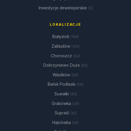
Inwestycje deweloperskie
(3)
LOKALIZACJE
Białystok
(199)
Zabłudów
(105)
Choroszcz
(64)
Dobrzyniewo Duże
(62)
Wasilków
(60)
Bielsk Podlaski
(59)
Suwałki
(40)
Grabówka
(39)
Supraśl
(32)
Hajnówka
(28)