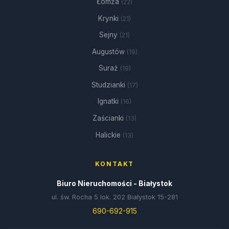
Łomża
(22)
Krynki
(21)
Sejny
(21)
Augustów
(19)
Suraż
(19)
Studzianki
(17)
Ignatki
(16)
Zaścianki
(13)
Halickie
(13)
KONTAKT
Biuro Nieruchomości - Białystok
ul. św. Rocha 5 lok. 202 Białystok 15-281
690-692-915