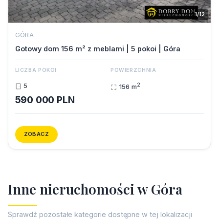
1/12
GÓRA
Gotowy dom 156 m² z meblami | 5 pokoi | Góra
LICZBA POKOI
POWIERZCHNIA
2
5
156 m
590 000 PLN
ZOBACZ
I
n
n
e
n
i
e
r
u
c
h
o
m
o
ś
c
i
w
G
ó
r
a
Sprawdź pozostałe kategorie dostępne w tej lokalizacji