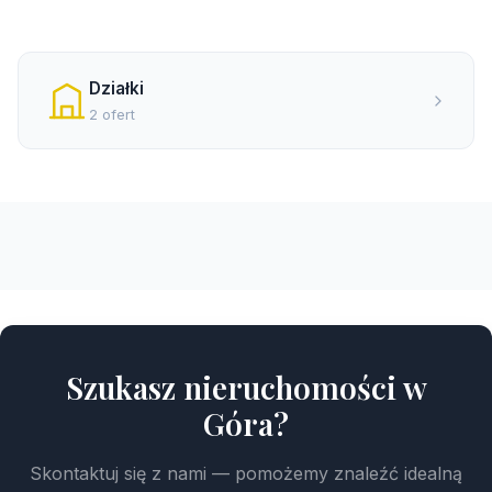
Działki
2 ofert
Szukasz nieruchomości w
Góra?
Skontaktuj się z nami — pomożemy znaleźć idealną