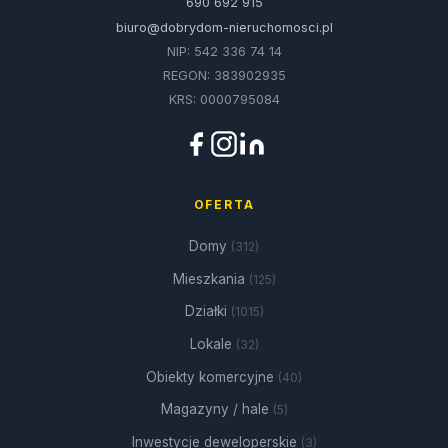
690 692 915
biuro@dobrydom-nieruchomosci.pl
NIP: 542 336 74 14
REGON: 383902935
KRS: 0000795084
OFERTA
Domy
(312)
Mieszkania
(125)
Działki
(1015)
Lokale
(32)
Obiekty komercyjne
(40)
Magazyny / hale
(5)
Inwestycje deweloperskie
(3)