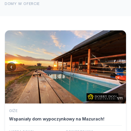
DOMY W OFERCIE
‹
›
1/11
GIŻE
Wspaniały dom wypoczynkowy na Mazurach!