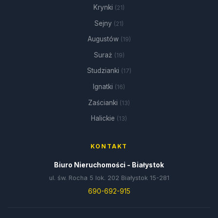
Krynki
(21)
Sejny
(21)
Augustów
(19)
Suraż
(19)
Studzianki
(17)
Ignatki
(16)
Zaścianki
(13)
Halickie
(13)
KONTAKT
Biuro Nieruchomości - Białystok
ul. św. Rocha 5 lok. 202 Białystok 15-281
690-692-915