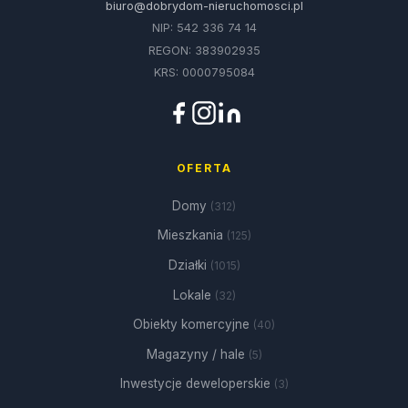
biuro@dobrydom-nieruchomosci.pl
NIP: 542 336 74 14
REGON: 383902935
KRS: 0000795084
OFERTA
Domy
(312)
Mieszkania
(125)
Działki
(1015)
Lokale
(32)
Obiekty komercyjne
(40)
Magazyny / hale
(5)
Inwestycje deweloperskie
(3)