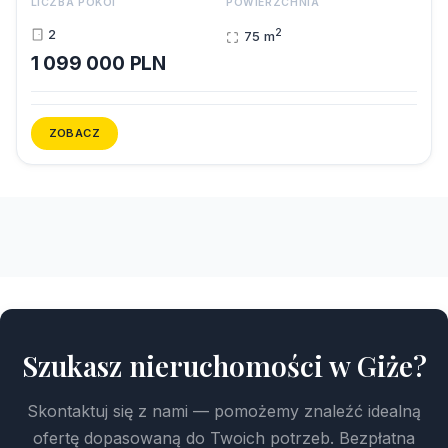
LICZBA POKOI
POWIERZCHNIA
2
2
75 m
1 099 000 PLN
ZOBACZ
Szukasz nieruchomości w Giże?
Skontaktuj się z nami — pomożemy znaleźć idealną
ofertę dopasowaną do Twoich potrzeb. Bezpłatna