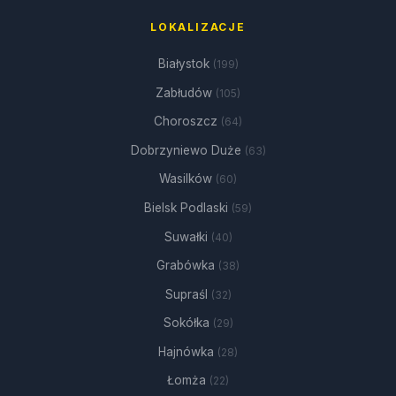
LOKALIZACJE
Białystok
(199)
Zabłudów
(105)
Choroszcz
(64)
Dobrzyniewo Duże
(63)
Wasilków
(60)
Bielsk Podlaski
(59)
Suwałki
(40)
Grabówka
(38)
Supraśl
(32)
Sokółka
(29)
Hajnówka
(28)
Łomża
(22)