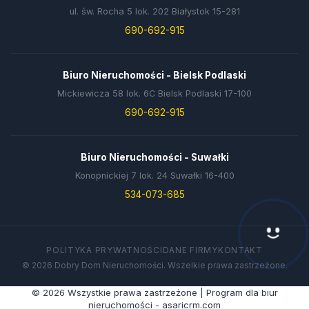
ul. św. Rocha 5 lok. 202 Białystok 15-281
690-692-915
Biuro Nieruchomości - Bielsk Podlaski
Mickiewicza 58 lok. 6C Bielsk Podlaski 17-100
690-692-915
Biuro Nieruchomości - Suwałki
Konopnickiej 7 lok. 24 Suwałki 16-400
534-073-685
POLITYKA PRYWATNOŚCI
DANE FIRMY
KONTAKT
© 2026 Dobry Dom Nieruchomości. Wszelkie prawa zastrzeżone.
© 2026 Wszystkie prawa zastrzeżone | Program dla biur
nieruchomości - asaricrm.com