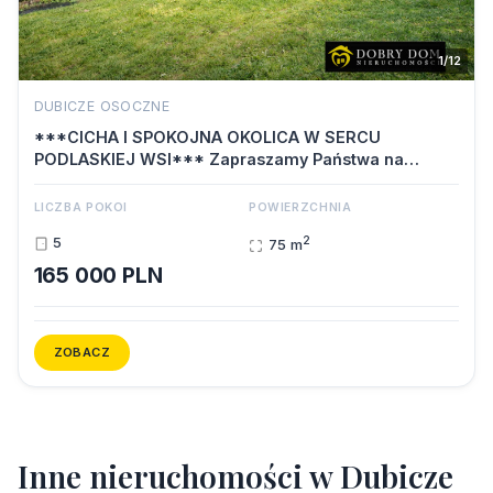
1/12
DUBICZE OSOCZNE
***CICHA I SPOKOJNA OKOLICA W SERCU
PODLASKIEJ WSI*** Zapraszamy Państwa na
bezpł…
LICZBA POKOI
POWIERZCHNIA
2
5
75 m
165 000 PLN
ZOBACZ
I
n
n
e
n
i
e
r
u
c
h
o
m
o
ś
c
i
w
D
u
b
i
c
z
e