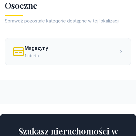
O
s
o
c
z
n
e
Sprawdź pozostałe kategorie dostępne w tej lokalizacji
Magazyny
1 oferta
Szukasz nieruchomości w