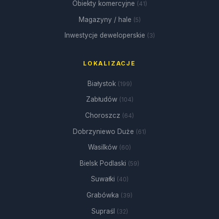
Obiekty komercyjne
(41)
Magazyny / hale
(5)
Inwestycje deweloperskie
(3)
LOKALIZACJE
Białystok
(199)
Zabłudów
(104)
Choroszcz
(64)
Dobrzyniewo Duże
(61)
Wasilków
(60)
Bielsk Podlaski
(59)
Suwałki
(40)
Grabówka
(39)
Supraśl
(32)