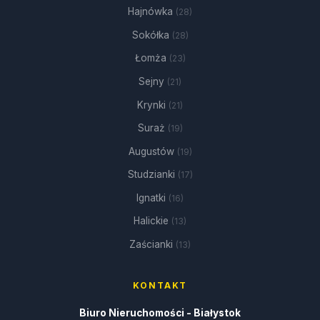
Hajnówka
(28)
Sokółka
(28)
Łomża
(23)
Sejny
(21)
Krynki
(21)
Suraż
(19)
Augustów
(19)
Studzianki
(17)
Ignatki
(16)
Halickie
(13)
Zaścianki
(13)
KONTAKT
Biuro Nieruchomości - Białystok