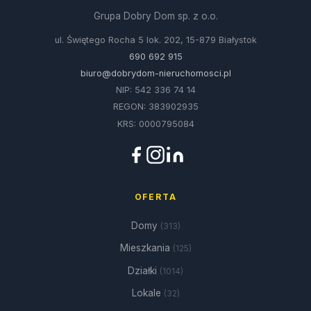
Grupa Dobry Dom sp. z o.o.
ul. Świętego Rocha 5 lok. 202, 15-879 Białystok
690 692 915
biuro@dobrydom-nieruchomosci.pl
NIP: 542 336 74 14
REGON: 383902935
KRS: 0000795084
OFERTA
Domy
(313)
Mieszkania
(125)
Działki
(1014)
Lokale
(32)