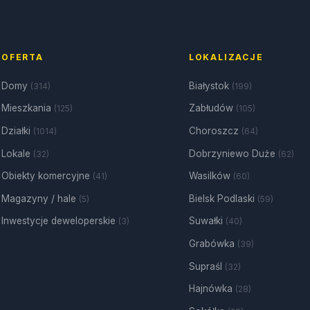
OFERTA
LOKALIZACJE
Domy
Białystok
(314)
(199)
Mieszkania
Zabłudów
(125)
(105)
Działki
Choroszcz
(1014)
(64)
Lokale
Dobrzyniewo Duże
(32)
(62)
Obiekty komercyjne
Wasilków
(41)
(60)
Magazyny / hale
Bielsk Podlaski
(5)
(59)
Inwestycje deweloperskie
Suwałki
(3)
(40)
Grabówka
(39)
Supraśl
(32)
Hajnówka
(28)