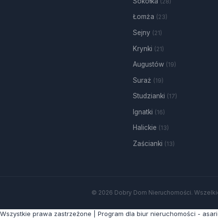
Sokółka
(28)
Łomża
(23)
Sejny
(21)
Krynki
(21)
Augustów
(19)
Suraż
(19)
Studzianki
(17)
Ignatki
(16)
Halickie
(13)
Zaścianki
(13)
© 2026 Dobry Dom Nieruchomości. Wszelki
Wszystkie prawa zastrzeżone | Program dla biur nieruchomości - asar