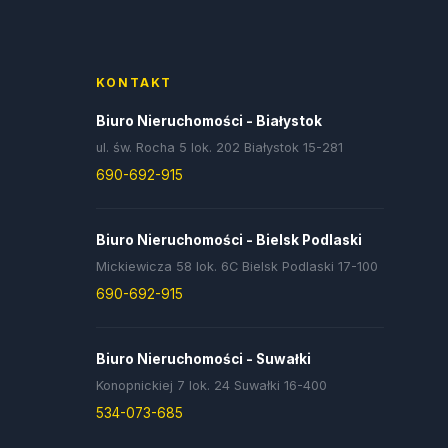
KONTAKT
Biuro Nieruchomości - Białystok
ul. św. Rocha 5 lok. 202 Białystok 15-281
690-692-915
Biuro Nieruchomości - Bielsk Podlaski
Mickiewicza 58 lok. 6C Bielsk Podlaski 17-100
690-692-915
Biuro Nieruchomości - Suwałki
Konopnickiej 7 lok. 24 Suwałki 16-400
534-073-685