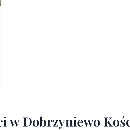
c
i
w
D
o
b
r
z
y
n
i
e
w
o
K
o
ś