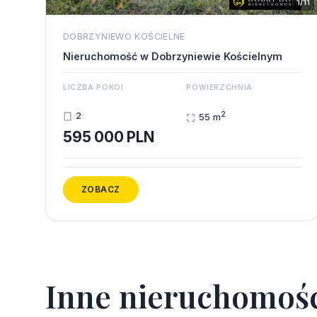
1/11
DOBRZYNIEWO KOŚCIELNE
Nieruchomość w Dobrzyniewie Kościelnym
LICZBA POKOI
POWIERZCHNIA
2
2
55 m
595 000 PLN
ZOBACZ
I
n
n
e
n
i
e
r
u
c
h
o
m
o
ś