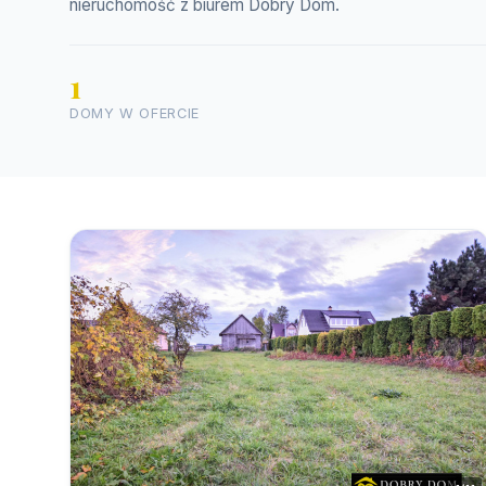
nieruchomość z biurem Dobry Dom.
1
DOMY W OFERCIE