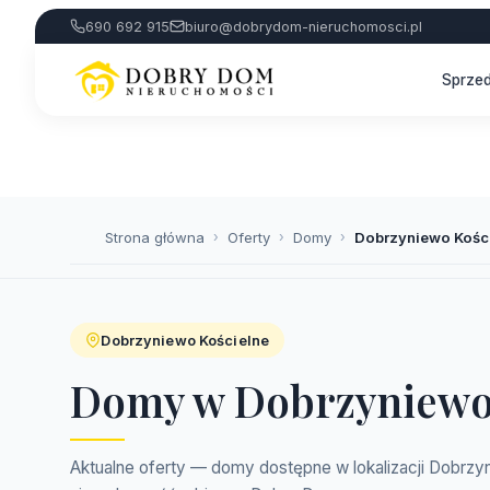
690 692 915
biuro@dobrydom-nieruchomosci.pl
Sprze
Strona główna
›
Oferty
›
Domy
›
Dobrzyniewo Kośc
Dobrzyniewo Kościelne
Domy w Dobrzyniewo
Aktualne oferty — domy dostępne w lokalizacji Dobrzyn