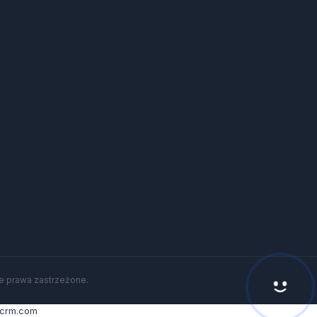
Hej! Chętnie Ci pomogę 🙂
e prawa zastrzeżone.
icrm.com