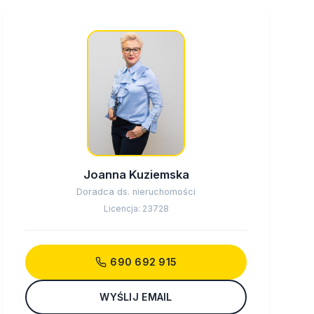
Joanna Kuziemska
Doradca ds. nieruchomości
Licencja: 23728
690 692 915
WYŚLIJ EMAIL