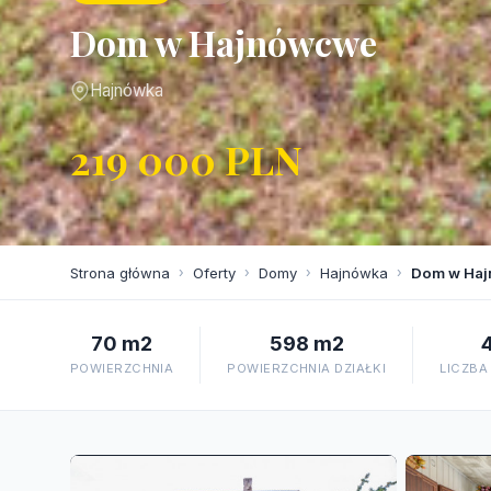
Dom w Hajnówcwe
Hajnówka
219 000 PLN
Strona główna
›
Oferty
›
Domy
›
Hajnówka
›
Dom w Ha
70 m2
598 m2
POWIERZCHNIA
POWIERZCHNIA DZIAŁKI
LICZBA