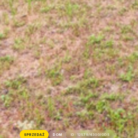
SPRZEDAŻ
DOM
ID: 12579/4300/ODS