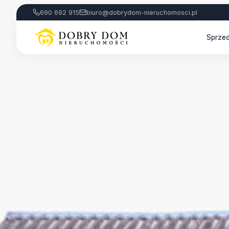
690 692 915
biuro@dobrydom-nieruchomosci.pl
Sprze