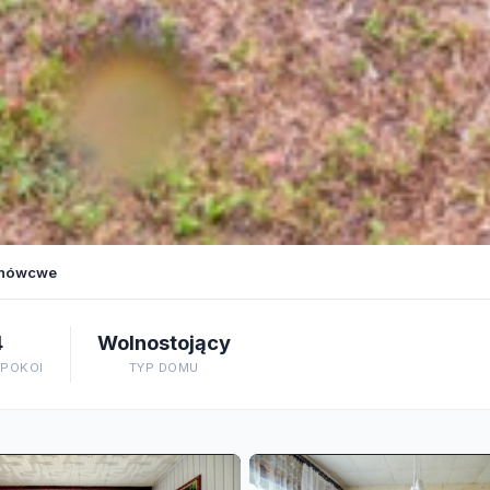
jnówcwe
4
Wolnostojący
 POKOI
TYP DOMU