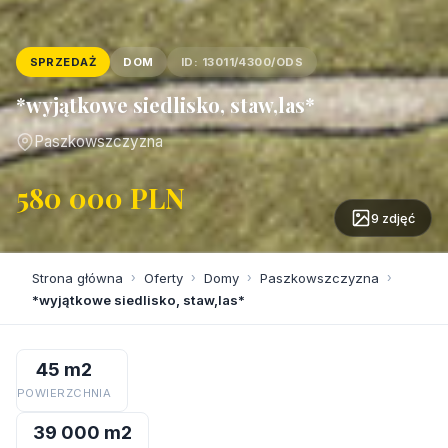
SPRZEDAŻ
DOM
ID: 13011/4300/ODS
*wyjątkowe siedlisko, staw,las*
Paszkowszczyzna
580 000 PLN
9 zdjęć
Strona główna
›
Oferty
›
Domy
›
Paszkowszczyzna
›
*wyjątkowe siedlisko, staw,las*
45 m2
POWIERZCHNIA
39 000 m2