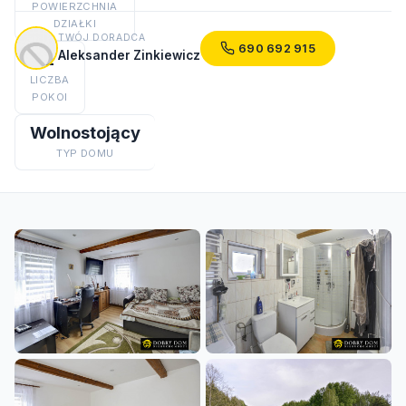
POWIERZCHNIA
DZIAŁKI
TWÓJ DORADCA
690 692 915
Aleksander Zinkiewicz
2
LICZBA
POKOI
Wolnostojący
TYP DOMU