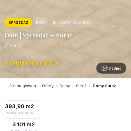
SPRZEDAŻ
DOM
ID: 12381/4300/ODS
Dom | Sprzedaż — Suraż
Suraż
1 099 000 PLN
18 zdjęć
Strona główna
›
Oferty
›
Domy
›
Suraż
›
Domy Suraż
393,90 m2
POWIERZCHNIA
3 101 m2
POWIERZCHNIA