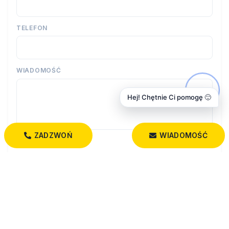
TELEFON
WIADOMOŚĆ
Hej! Chętnie Ci pomogę 🙂
ZADZWOŃ
WIADOMOŚĆ
Wyrażam zgodę na przetwarzanie moich danych osobowych
przez firmę Dobry Dom Nieruchomości dla celów związanych z
działalnością pośrednictwa w obrocie nieruchomościami,
jednocześnie potwierdzam, iż zostałem poinformowany o tym, iż
będę posiadać dostęp do treści swoich danych do ich edycji lub
usunięcia.