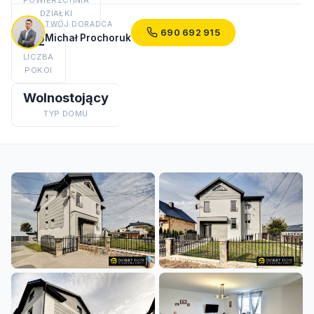
DZIAŁKI
TWÓJ DORADCA
690 692 915
Michał Prochoruk
12
LICZBA
POKOI
Wolnostojący
TYP DOMU