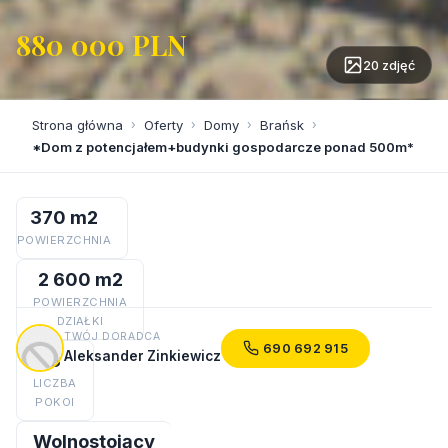
880 000 PLN
20 zdjęć
Strona główna
›
Oferty
›
Domy
›
Brańsk
›
*Dom z potencjałem+budynki gospodarcze ponad 500m*
370 m2
POWIERZCHNIA
2 600 m2
POWIERZCHNIA
DZIAŁKI
TWÓJ DORADCA
690 692 915
Aleksander Zinkiewicz
8
LICZBA
POKOI
Wolnostojący