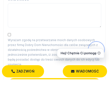
Wyrażam zgodę na przetwarzanie moich danych osobowych
przez firmę Dobry Dom Nieruchomości dla celów związanych z
działalnością pośrednictwa w obrocie nieruchomościami,
Hej! Chętnie Ci pomogę 🙂
jednocześnie potwierdzam, iż zostałem poinformowany o tym, iż
będę posiadać dostęp do treści swoich danych do ich edycji lub
usunięcia.
ZADZWOŃ
WIADOMOŚĆ
Administratorem danych osobowych jest Dobry Dom
Nieruchomości z siedzibą przy św. Rocha 5 lok. 202, 15-879
Białystok (“Administrator”), z którym można się skontaktować