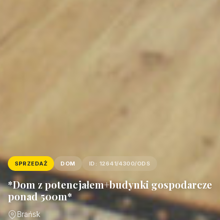
SPRZEDAŻ
DOM
ID: 12641/4300/ODS
*Dom z potencjałem+budynki gospodarcze
ponad 500m*
Brańsk