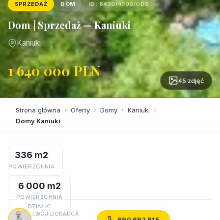
SPRZEDAŻ
DOM
ID: 8430/4300/ODS
Dom | Sprzedaż — Kaniuki
Kaniuki
1 640 000 PLN
45 zdjęć
Strona główna
›
Oferty
›
Domy
›
Kaniuki
›
Domy Kaniuki
336 m2
POWIERZCHNIA
6 000 m2
POWIERZCHNIA
DZIAŁKI
TWÓJ DORADCA
690 692 915