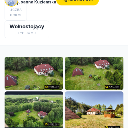
Joanna Kuziemska
11
LICZBA
POKOI
Wolnostojący
TYP DOMU