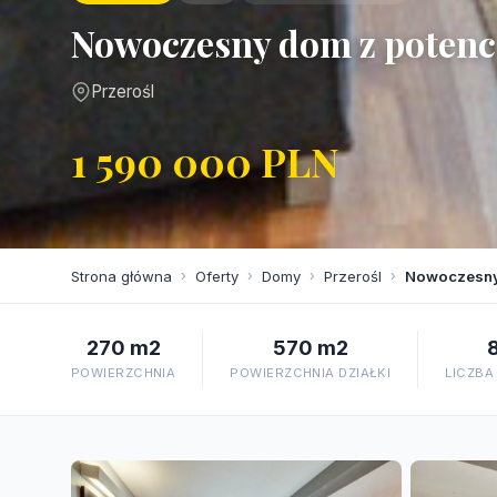
Nowoczesny dom z potenc
Przerośl
1 590 000 PLN
Strona główna
›
Oferty
›
Domy
›
Przerośl
›
Nowoczesny
270 m2
570 m2
POWIERZCHNIA
POWIERZCHNIA DZIAŁKI
LICZBA