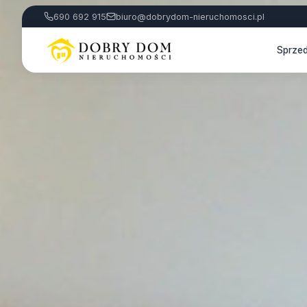
690 692 915
biuro@dobrydom-nieruchomosci.pl
Sprze