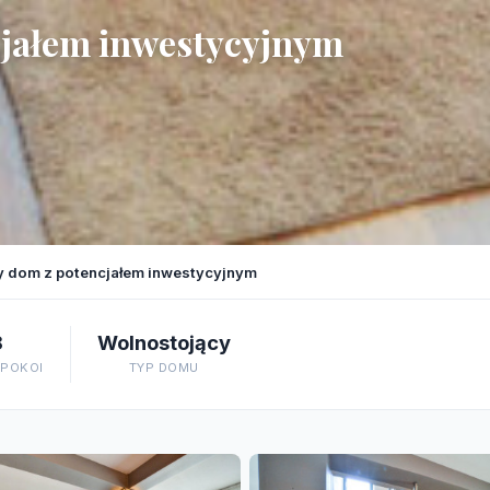
jałem inwestycyjnym
 dom z potencjałem inwestycyjnym
8
Wolnostojący
 POKOI
TYP DOMU