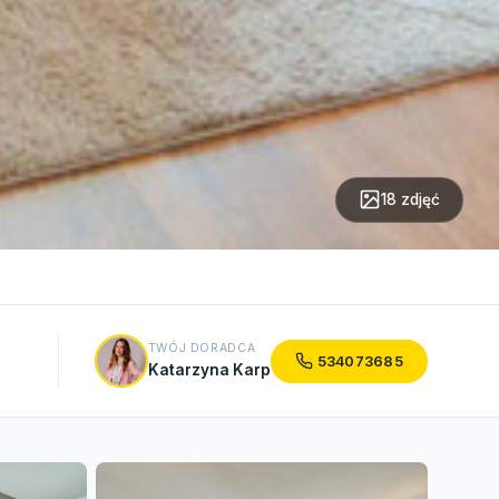
18 zdjęć
TWÓJ DORADCA
534073685
Katarzyna Karp