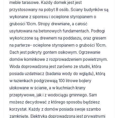
meble tarasowe. Każdy domek jest jest
przystosowany na pobyt 8 osób. Ściany budynków są
wykonane z siporexu i ocieplone styropianem o
grubości 10cm. Stropy drewniane, a całość
usytułowana na betonowych fundamentach. Podłogi
wykończone są drewnem na poddaszu, oraz gresem
na parterze- ocieplone styropianem o grubości 10cm.
Dach jest pokryty gontem osikowym. Ogrzewanie
domów kominkowe z rozprowadzeniem powietrznym.
Woda doprowadzona jest zarówno ze studni, która
posiada uzdatniacz (badania wody do wglądu), którą
w łazienkach podgrzewają 100 litrowe bojlery
ulokowane w ścianie, a w kuchniach krany
przepływowe, jak i z wodociągu gminnego. Sam
możesz decydować z którego sposobu będziesz
korzystał. Każdy z domów posiada swoje szambo
zamknięte. Elektryka doprowadzona jest prywatnymi