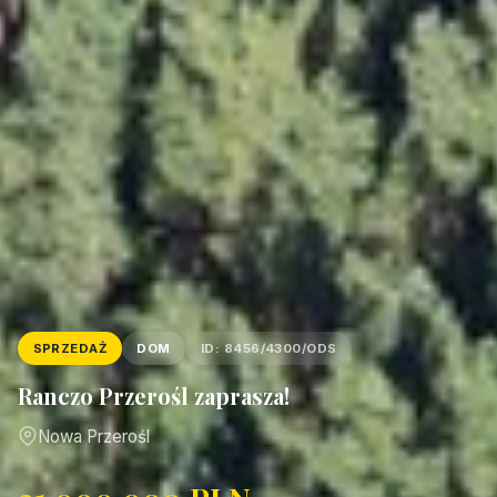
SPRZEDAŻ
DOM
ID: 8456/4300/ODS
Ranczo Przerośl zaprasza!
Nowa Przerośl