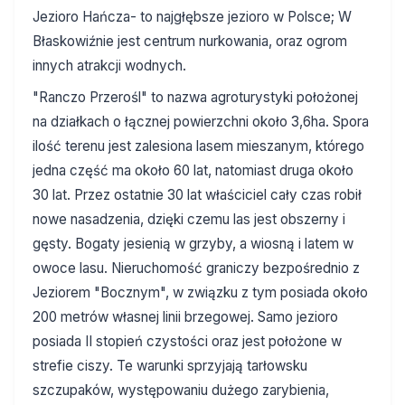
Jezioro Hańcza- to najgłębsze jezioro w Polsce; W
Błaskowiźnie jest centrum nurkowania, oraz ogrom
innych atrakcji wodnych.
"Ranczo Przerośl" to nazwa agroturystyki położonej
na działkach o łącznej powierzchni około 3,6ha. Spora
ilość terenu jest zalesiona lasem mieszanym, którego
jedna część ma około 60 lat, natomiast druga około
30 lat. Przez ostatnie 30 lat właściciel cały czas robił
nowe nasadzenia, dzięki czemu las jest obszerny i
gęsty. Bogaty jesienią w grzyby, a wiosną i latem w
owoce lasu. Nieruchomość graniczy bezpośrednio z
Jeziorem "Bocznym", w związku z tym posiada około
200 metrów własnej linii brzegowej. Samo jezioro
posiada II stopień czystości oraz jest położone w
strefie ciszy. Te warunki sprzyjają tarłowsku
szczupaków, występowaniu dużego zarybienia,