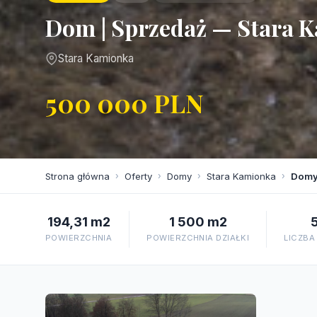
Dom | Sprzedaż — Stara 
Stara Kamionka
500 000 PLN
Strona główna
›
Oferty
›
Domy
›
Stara Kamionka
›
Domy
194,31 m2
1 500 m2
POWIERZCHNIA
POWIERZCHNIA DZIAŁKI
LICZBA