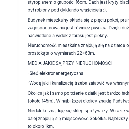
styropianem o grubości 16cm. Dach jest kryty bla
był robiony pod dyktando właściciela :).
Budynek mieszkalny składa się z pięciu pokoi, pra
zagospodarowania jest również piwnica. Dzięki d
naświetlone a widok z tarasu jest piękny.
Nieruchomość mieszkalna znajduję się na działce 
prostokąta o wymiarach 22x63m.
MEDIA JAKIE SĄ PRZY NIERUCHOMOŚCI:
-Sieć elektronenergetyczna
-Wodę jaki i kanalizację trzeba załatwić we własny
Okolica jak i samo położenie działki jest bardzo ła
(około 145m). W najbliższej okolicy znajdą Państw
Niedaleko znajduję się sklep spożywczy. W razie 
dalej znajduję się miejscowość Sokółka. Najbliższy
to około 1km.