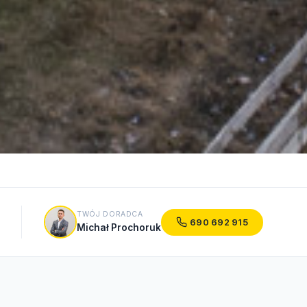
TWÓJ DORADCA
690 692 915
Michał Prochoruk