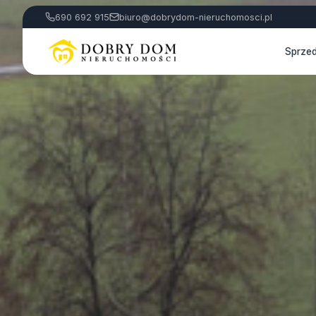
690 692 915
biuro@dobrydom-nieruchomosci.pl
Sprze