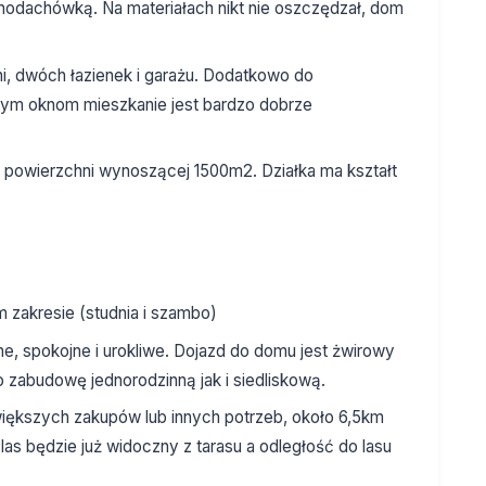
chodachówką. Na materiałach nikt nie oszczędzał, dom
lni, dwóch łazienek i garażu. Dodatkowo do
użym oknom mieszkanie jest bardzo dobrze
o powierzchni wynoszącej 1500m2. Działka ma kształt
m zakresie (studnia i szambo)
dne, spokojne i urokliwe. Dojazd do domu jest żwirowy
o zabudowę jednorodzinną jak i siedliskową.
większych zakupów lub innych potrzeb, około 6,5km
 las będzie już widoczny z tarasu a odległość do lasu