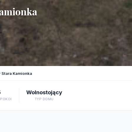
Kamionka
 Stara Kamionka
5
Wolnostojący
 POKOI
TYP DOMU