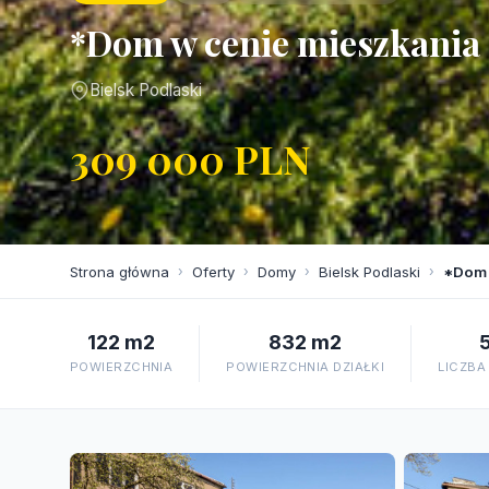
*Dom w cenie mieszkania ,
Bielsk Podlaski
309 000 PLN
Strona główna
›
Oferty
›
Domy
›
Bielsk Podlaski
›
*Dom w
122 m2
832 m2
POWIERZCHNIA
POWIERZCHNIA DZIAŁKI
LICZBA