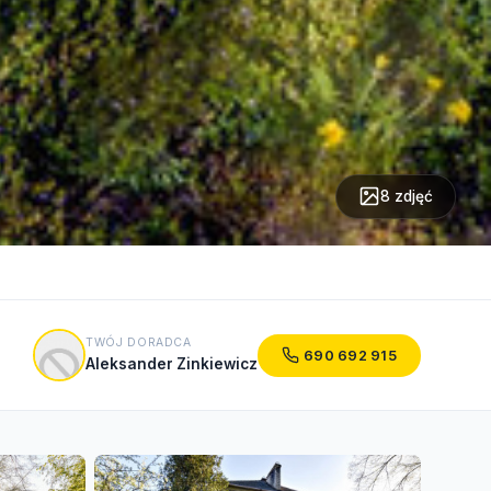
8 zdjęć
TWÓJ DORADCA
690 692 915
Aleksander Zinkiewicz