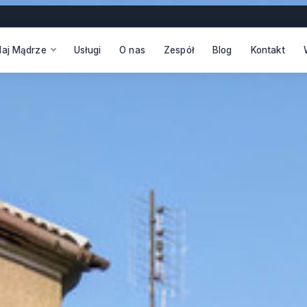
daj Mądrze
Usługi
O nas
Zespół
Blog
Kontakt