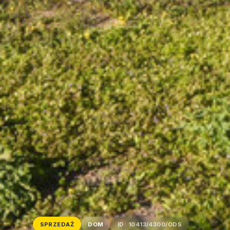
SPRZEDAŻ
DOM
ID: 10413/4300/ODS