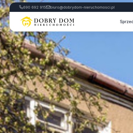
690 692 915
biuro@dobrydom-nieruchomosci.pl
Sprze