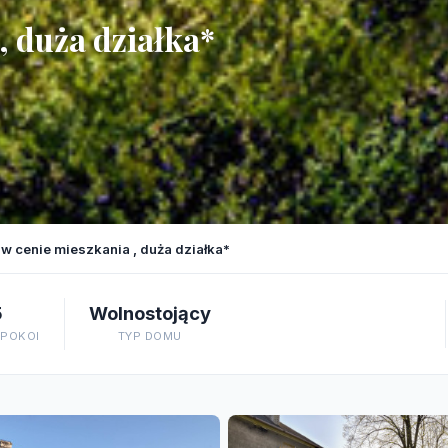
 duża działka*
 cenie mieszkania , duża działka*
5
Wolnostojący
 POKOI
TYP DOMU