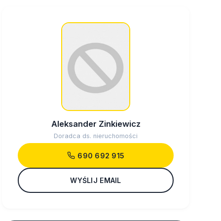
Aleksander Zinkiewicz
Doradca ds. nieruchomości
690 692 915
WYŚLIJ EMAIL