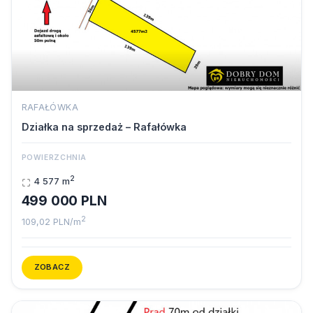
RAFAŁÓWKA
Działka na sprzedaż – Rafałówka
POWIERZCHNIA
2
4 577 m
499 000 PLN
2
109,02 PLN/m
ZOBACZ