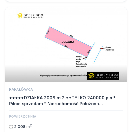
RAFAŁÓWKA
*****DZIAŁKA 2008 m 2 **TYLKO 240000 pln *
Pilnie sprzedam * Nieruchomość Położona…
POWIERZCHNIA
2
2 008 m