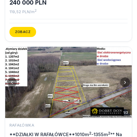
240 000 PLN
2
119,52 PLN/m
ZOBACZ
‹
›
1/2
RAFAŁÓWKA
2
2
**DZIAŁKI W RAFAŁÓWCE**1010m
-1355m
** Na