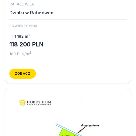
RAFAŁÓWKA
Działki w Rafałówce
POWIERZCHNIA
2
1 182 m
118 200 PLN
2
100 PLN/m
ZOBACZ