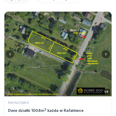
‹
›
1/4
RAFAŁÓWKA
2
Dwie działki 1004m
każda w Rafałówce