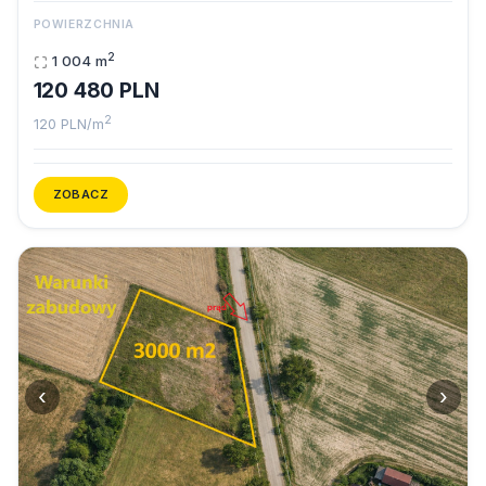
POWIERZCHNIA
2
1 004 m
120 480 PLN
2
120 PLN/m
ZOBACZ
‹
›