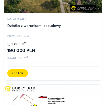
1/2
RAFAŁÓWKA
Działka z warunkami zabudowy
POWIERZCHNIA
2
3 000 m
190 000 PLN
2
63,33 PLN/m
ZOBACZ