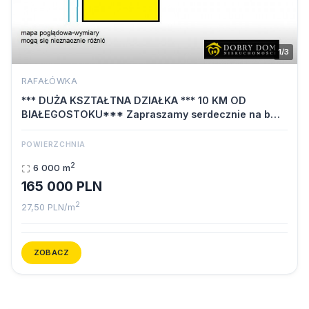
1/3
RAFAŁÓWKA
*** DUŻA KSZTAŁTNA DZIAŁKA *** 10 KM OD
BIAŁEGOSTOKU*** Zapraszamy serdecznie na b…
POWIERZCHNIA
2
6 000 m
165 000 PLN
2
27,50 PLN/m
ZOBACZ