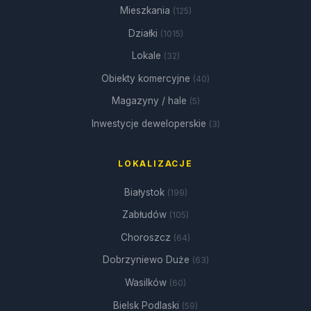
Mieszkania
(125)
Działki
(1015)
Lokale
(32)
Obiekty komercyjne
(40)
Magazyny / hale
(5)
Inwestycje deweloperskie
(3)
LOKALIZACJE
Białystok
(199)
Zabłudów
(105)
Choroszcz
(64)
Dobrzyniewo Duże
(63)
Wasilków
(60)
Bielsk Podlaski
(59)