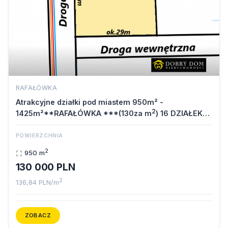
RAFAŁÓWKA
Atrakcyjne działki pod miastem 950m² -
2
1425m²**RAFAŁÓWKA ***(130za m
) 16 DZIAŁEK…
POWIERZCHNIA
2
950 m
130 000 PLN
2
136,84 PLN/m
ZOBACZ