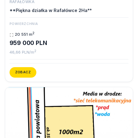
RAFAŁÓWKA
**Piękna działka w Rafałówce 2Ha**
POWIERZCHNIA
2
20 551 m
959 000 PLN
2
46,66 PLN/m
ZOBACZ