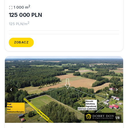
2
1 000 m
125 000 PLN
2
125 PLN/m
ZOBACZ
‹
›
1/8