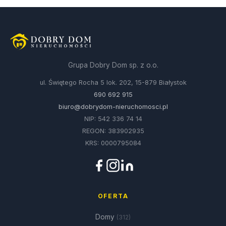
Grupa Dobry Dom sp. z o.o.
ul. Świętego Rocha 5 lok. 202, 15-879 Białystok
690 692 915
biuro@dobrydom-nieruchomosci.pl
NIP: 542 336 74 14
REGON: 383902935
KRS: 0000795084
OFERTA
Domy
(312)