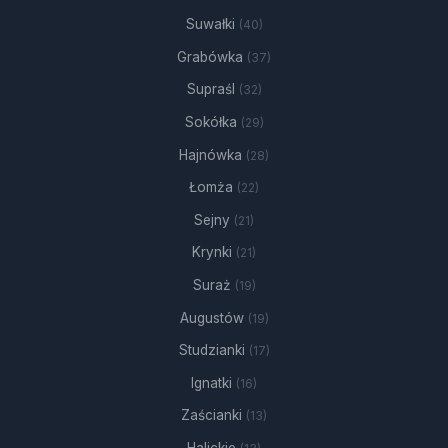
Suwałki
(40)
Grabówka
(37)
Supraśl
(32)
Sokółka
(29)
Hajnówka
(28)
Łomża
(22)
Sejny
(21)
Krynki
(21)
Suraż
(19)
Augustów
(19)
Studzianki
(17)
Ignatki
(16)
Zaścianki
(13)
Halickie