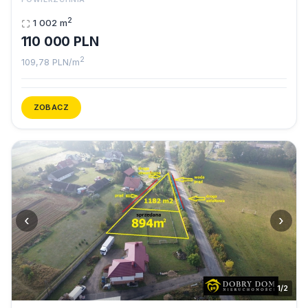
2
1 002 m
110 000 PLN
2
109,78 PLN/m
ZOBACZ
‹
›
1/2