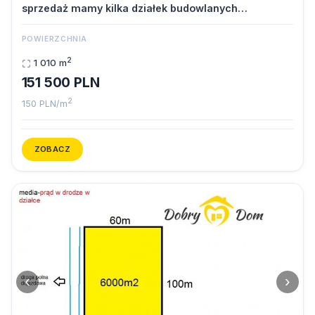
sprzedaż mamy kilka działek budowlanych…
POWIERZCHNIA
2
1 010 m
151 500 PLN
2
150 PLN/m
ZOBACZ
‹
›