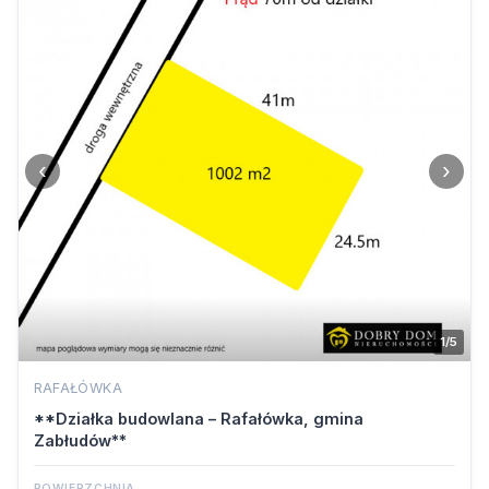
‹
›
1/5
RAFAŁÓWKA
**Działka budowlana – Rafałówka, gmina
Zabłudów**
POWIERZCHNIA