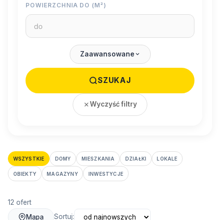
POWIERZCHNIA DO (M²)
Zaawansowane
SZUKAJ
Wyczyść filtry
WSZYSTKIE
DOMY
MIESZKANIA
DZIAŁKI
LOKALE
OBIEKTY
MAGAZYNY
INWESTYCJE
12 ofert
Sortuj:
Mapa