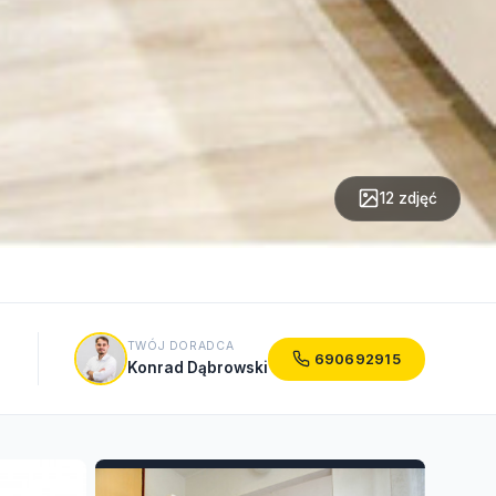
12 zdjęć
TWÓJ DORADCA
690692915
Konrad Dąbrowski