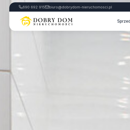
690 692 915
biuro@dobrydom-nieruchomosci.pl
Sprze