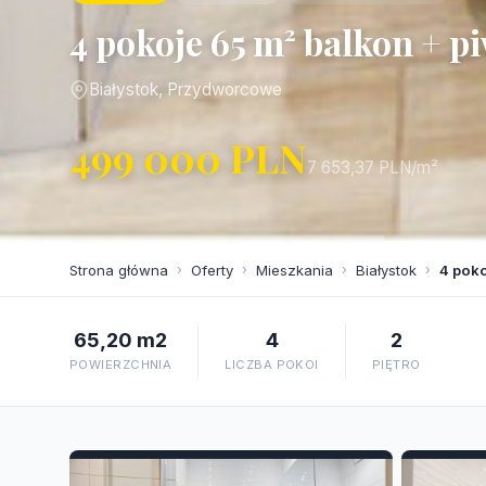
4 pokoje 65 m² balkon + 
Białystok, Przydworcowe
499 000 PLN
7 653,37 PLN/m²
Strona główna
›
Oferty
›
Mieszkania
›
Białystok
›
4 poko
65,20 m2
4
2
POWIERZCHNIA
LICZBA POKOI
PIĘTRO