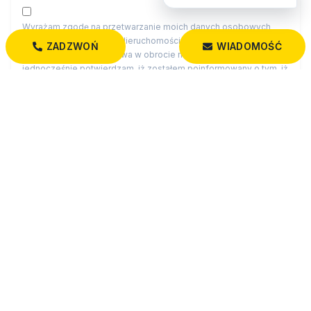
Wyrażam zgodę na przetwarzanie moich danych osobowych
przez firmę Dobry Dom Nieruchomości dla celów związanych z
ZADZWOŃ
WIADOMOŚĆ
działalnością pośrednictwa w obrocie nieruchomościami,
jednocześnie potwierdzam, iż zostałem poinformowany o tym, iż
będę posiadać dostęp do treści swoich danych do ich edycji lub
usunięcia.
Administratorem danych osobowych jest Dobry Dom
Nieruchomości z siedzibą przy św. Rocha 5 lok. 202, 15-879
Białystok (“Administrator”), z którym można się skontaktować
przez adres biuro@dobrydom-nieruchomosci.pl…
czytaj więcej