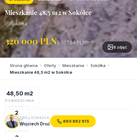
Mieszkanie 48,5 m2 w Sokółce
Sokółka
320 000 PLN
6 597,94 PLN/m²
8 zdjęć
Strona główna
›
Oferty
›
Mieszkania
›
Sokółka
›
Mieszkanie 48,5 m2 w Sokółce
48,50 m2
POWIERZCHNIA
2
TWÓJ DORADCA
LICZBA
690 692 915
Wojciech Druć
POKOI