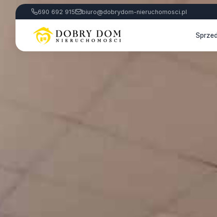
690 692 915
biuro@dobrydom-nieruchomosci.pl
Sprze