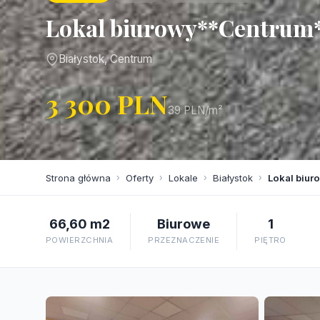
Lokal biurowy**Centrum*
Białystok, Centrum
3 300 PLN
39 PLN/m²
Strona główna
›
Oferty
›
Lokale
›
Białystok
›
Lokal biur
66,60 m2
Biurowe
1
POWIERZCHNIA
PRZEZNACZENIE
PIĘTRO