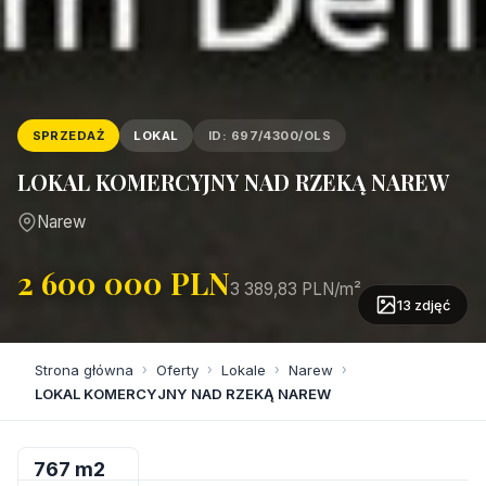
SPRZEDAŻ
LOKAL
ID: 697/4300/OLS
LOKAL KOMERCYJNY NAD RZEKĄ NAREW
Narew
2 600 000 PLN
3 389,83 PLN/m²
13 zdjęć
Strona główna
›
Oferty
›
Lokale
›
Narew
›
LOKAL KOMERCYJNY NAD RZEKĄ NAREW
767 m2