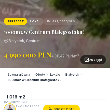
SPRZEDAŻ
LOKAL
ID: 699/4300/OLS
1000m2 w Centrum Białegostoku!
Białystok, Centrum
4 990 000 PLN
4 911,42 PLN/m²
26 zdjęć
Strona główna
›
Oferty
›
Lokale
›
Białystok
›
1000m2 w Centrum Białegostoku!
1 016 m2
POWIERZCHNIA
TWÓJ DORADCA
690 692 915