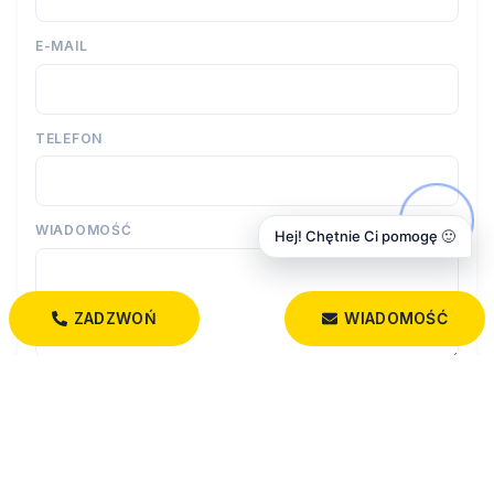
E-MAIL
TELEFON
WIADOMOŚĆ
Hej! Chętnie Ci pomogę 🙂
ZADZWOŃ
WIADOMOŚĆ
Wyrażam zgodę na przetwarzanie moich danych osobowych
przez firmę Dobry Dom Nieruchomości dla celów związanych z
działalnością pośrednictwa w obrocie nieruchomościami,
jednocześnie potwierdzam, iż zostałem poinformowany o tym, iż