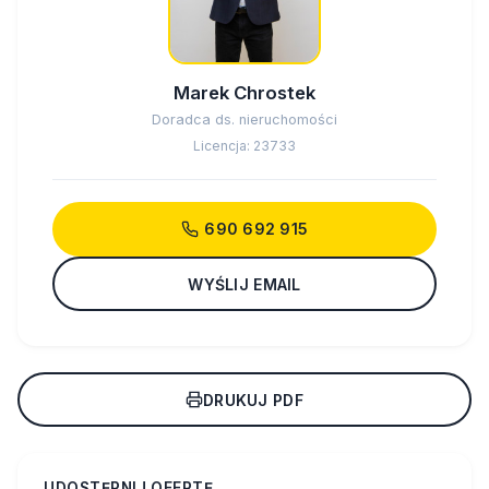
Marek Chrostek
Doradca ds. nieruchomości
Licencja: 23733
690 692 915
WYŚLIJ EMAIL
DRUKUJ PDF
UDOSTĘPNIJ OFERTĘ