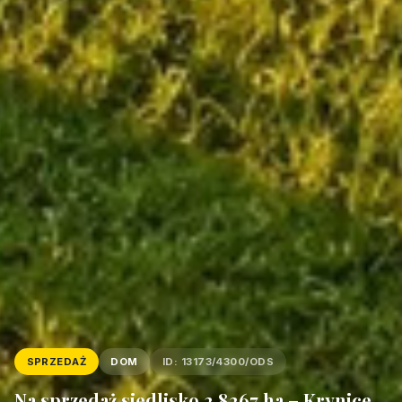
SPRZEDAŻ
DOM
ID: 13173/4300/ODS
Na sprzedaż siedlisko 2,8267 ha – Krynice