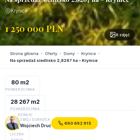
Krynice
1 250 000 PLN
8 zdjęć
Strona główna
›
Oferty
›
Domy
›
Krynice
›
Na sprzedaż siedlisko 2,8267 ha – Krynice
80 m2
POWIERZCHNIA
28 267 m2
POWIERZCHNIA
DZIAŁKI
TWÓJ DORADCA
690 692 915
Wojciech Druć
3
LICZBA