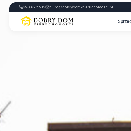
690 692 915
biuro@dobrydom-nieruchomosci.pl
Sprze