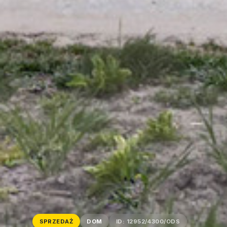
SPRZEDAŻ
DOM
ID: 12952/4300/ODS