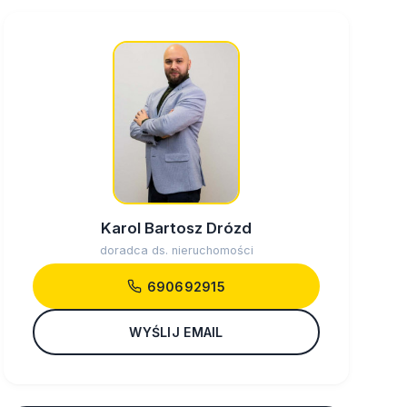
Karol Bartosz Drózd
doradca ds. nieruchomości
690692915
WYŚLIJ EMAIL