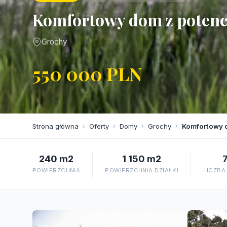
Komfortowy dom z potencj
Grochy
550 000 PLN
Strona główna
›
Oferty
›
Domy
›
Grochy
›
Komfortowy d
240 m2
1 150 m2
POWIERZCHNIA
POWIERZCHNIA DZIAŁKI
LICZBA