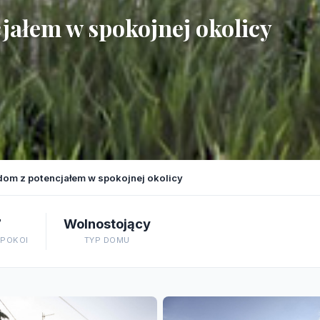
ałem w spokojnej okolicy
om z potencjałem w spokojnej okolicy
7
Wolnostojący
 POKOI
TYP DOMU