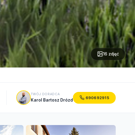
16 zdjęć
TWÓJ DORADCA
690692915
Karol Bartosz Drózd