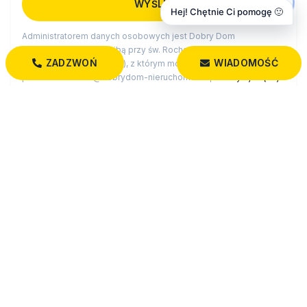
Hej! Chętnie Ci pomogę 🙂
Administratorem danych osobowych jest Dobry Dom
Nieruchomości z siedzibą przy św. Rocha 5 lok. 202, 15-879
ZADZWOŃ
WIADOMOŚĆ
Białystok (“Administrator”), z którym można się skontaktować
przez adres biuro@dobrydom-nieruchomosci.pl…
czytaj więcej
MOZE CIE ROWNIEZ ZAINTERESOWAC
Zobacz wszystkie domy w Białymstoku
Wszystkie oferty: domy