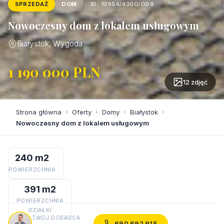
SPRZEDAŻ
DOM
ID: 12954/4300/ODS
Nowoczesny dom z lokalem usługowym
Białystok, Wygoda
1 190 000 PLN
12 zdjęć
Strona główna
›
Oferty
›
Domy
›
Białystok
›
Nowoczesny dom z lokalem usługowym
240 m2
POWIERZCHNIA
391 m2
POWIERZCHNIA
DZIAŁKI
TWÓJ DORADCA
690 692 915