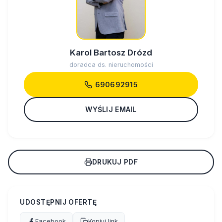
Karol Bartosz Drózd
doradca ds. nieruchomości
690692915
WYŚLIJ EMAIL
DRUKUJ PDF
UDOSTĘPNIJ OFERTĘ
Facebook
Kopiuj link