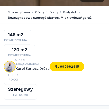
Strona główna
›
Oferty
›
Domy
›
Białystok
›
Bezczynszowa szeregówka*os. Mickiewicza*garaż
146 m2
POWIERZCHNIA
120 m2
POWIERZCHNIA
DZIAŁKI
TWÓJ DORADCA
690692915
Karol Bartosz Drózd
5
LICZBA
POKOI
Szeregowy
TYP DOMU