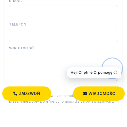
E-MAIL
TELEFON
WIADOMOŚĆ
Hej! Chętnie Ci pomogę 🙂
ZADZWOŃ
WIADOMOŚĆ
Wyrażam zgodę na przetwarzanie moich danych osobowych
przez firmę Dobry Dom Nieruchomości dla celów związanych z
działalnością pośrednictwa w obrocie nieruchomościami,
jednocześnie potwierdzam, iż zostałem poinformowany o tym, iż
będę posiadać dostęp do treści swoich danych do ich edycji lub
usunięcia.