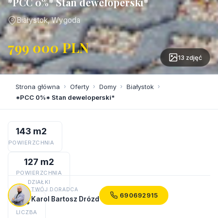
*PCC 0%* Stan deweloperski*
Białystok, Wygoda
799 000 PLN
13 zdjęć
Strona główna
›
Oferty
›
Domy
›
Białystok
›
*PCC 0%* Stan deweloperski*
143 m2
POWIERZCHNIA
127 m2
POWIERZCHNIA
DZIAŁKI
TWÓJ DORADCA
690692915
Karol Bartosz Drózd
4
LICZBA