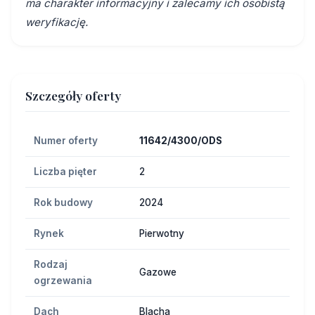
ma charakter informacyjny i zalecamy ich osobistą
weryfikację.
Szczegóły oferty
Numer oferty
11642/4300/ODS
Liczba pięter
2
Rok budowy
2024
Rynek
Pierwotny
Rodzaj
Gazowe
ogrzewania
Dach
Blacha