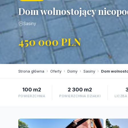
Dom wolnostojący nieopo
Sasiny
450 000 PLN
Strona główna
›
Oferty
›
Domy
›
Sasiny
›
Dom wolnosto
100 m2
2 300 m2
POWIERZCHNIA
POWIERZCHNIA DZIAŁKI
LICZBA