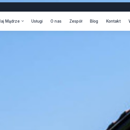
daj Mądrze
Usługi
O nas
Zespół
Blog
Kontakt