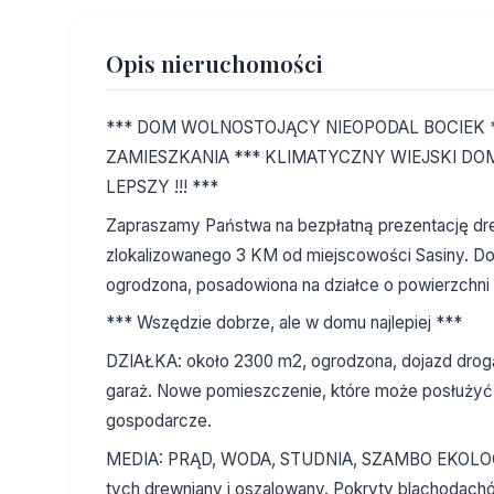
Opis nieruchomości
*** DOM WOLNOSTOJĄCY NIEOPODAL BOCIEK
ZAMIESZKANIA *** KLIMATYCZNY WIEJSKI DO
LEPSZY !!! ***
Zapraszamy Państwa na bezpłatną prezentację dr
zlokalizowanego 3 KM od miejscowości Sasiny. D
ogrodzona, posadowiona na działce o powierzchn
*** Wszędzie dobrze, ale w domu najlepiej ***
DZIAŁKA: około 2300 m2, ogrodzona, dojazd drog
garaż. Nowe pomieszczenie, które może posłużyć 
gospodarcze.
MEDIA: PRĄD, WODA, STUDNIA, SZAMBO EKOLOGIC
tych drewniany i oszalowany. Pokryty blachodach