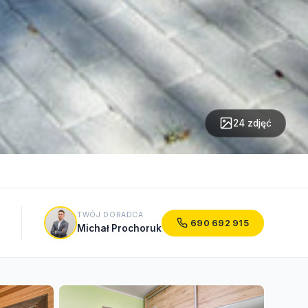
24 zdjęć
TWÓJ DORADCA
690 692 915
Michał Prochoruk