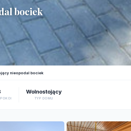
dal bociek
jący nieopodal bociek
3
Wolnostojący
 POKOI
TYP DOMU