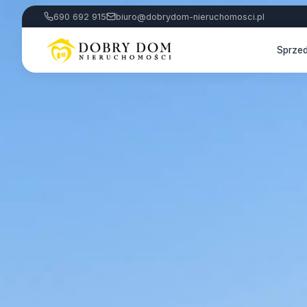
690 692 915
biuro@dobrydom-nieruchomosci.pl
Sprze