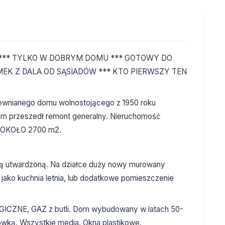
 *** TYLKO W DOBRYM DOMU *** GOTOWY DO
MEK Z DALA OD SĄSIADÓW *** KTO PIERWSZY TEN
ewnianego domu wolnostojącego z 1950 roku
om przeszedł remont generalny. Nieruchomość
i OKOŁO 2700 m2.
ą utwardzoną. Na działce duży nowy murowany
jako kuchnia letnia, lub dodatkowe pomieszczenie
ZNE, GAZ z butli. Dom wybudowany w latach 50-
ówką. Wszystkie media. Okna plastikowe.