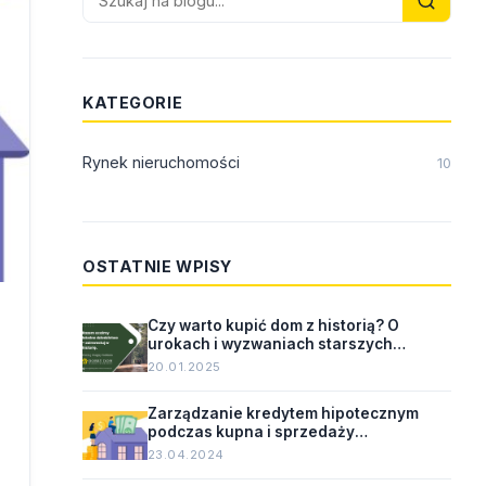
KATEGORIE
Rynek nieruchomości
10
OSTATNIE WPISY
Czy warto kupić dom z historią? O
urokach i wyzwaniach starszych
nieruchomości.
20.01.2025
Zarządzanie kredytem hipotecznym
podczas kupna i sprzedaży
nieruchomości.
23.04.2024