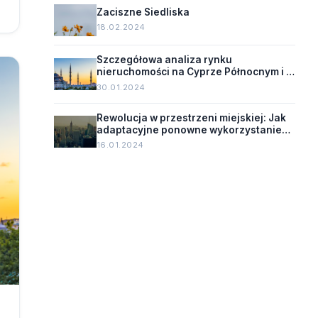
Zaciszne Siedliska
18.02.2024
Szczegółowa analiza rynku
nieruchomości na Cyprze Północnym i w
Turcji
30.01.2024
Rewolucja w przestrzeni miejskiej: Jak
adaptacyjne ponowne wykorzystanie
zmienia oblicze starych budynków.
16.01.2024