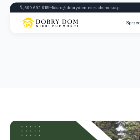
690 692 915
biuro@dobrydom-nieruchomosci.pl
Sprze