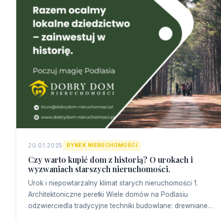
20.01.2025
RYNEK NIERUCHOMOŚCI
Czy warto kupić dom z historią? O urokach i
wyzwaniach starszych nieruchomości.
Urok i niepowtarzalny klimat starych nieruchomości 1.
Architektoniczne perełki Wiele domów na Podlasiu
odzwierciedla tradycyjne techniki budowlane: drewniane…