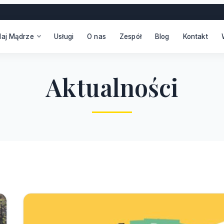
daj Mądrze
Usługi
O nas
Zespół
Blog
Kontakt
A
k
t
u
a
l
n
o
ś
c
i