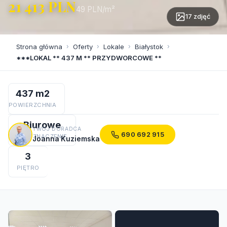
21 413 PLN
49 PLN/m²
17 zdjęć
Strona główna
›
Oferty
›
Lokale
›
Białystok
›
***LOKAL ** 437 M ** PRZYDWORCOWE **
437 m2
POWIERZCHNIA
Biurowe
TWÓJ DORADCA
690 692 915
PRZEZNACZENIE
Joanna Kuziemska
3
PIĘTRO