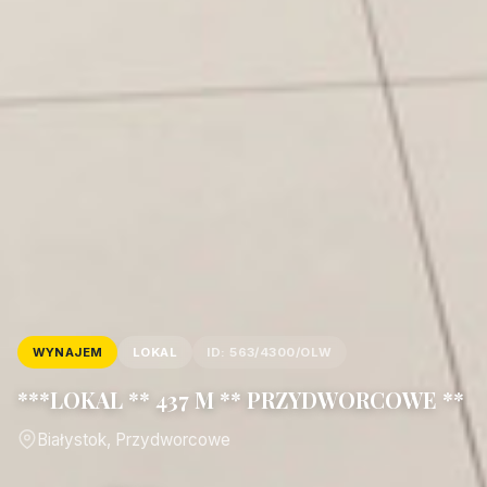
WYNAJEM
LOKAL
ID: 563/4300/OLW
***LOKAL ** 437 M ** PRZYDWORCOWE **
Białystok, Przydworcowe