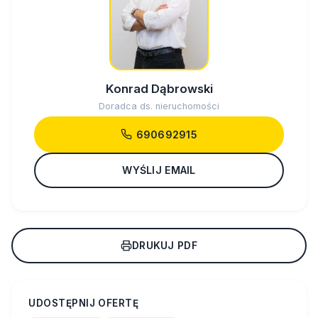
Konrad Dąbrowski
Doradca ds. nieruchomości
690692915
WYŚLIJ EMAIL
DRUKUJ PDF
UDOSTĘPNIJ OFERTĘ