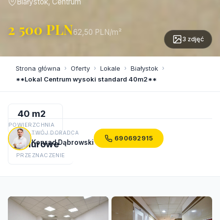
Białystok, Centrum
2 500 PLN
62,50 PLN/m²
3 zdjęć
Strona główna
›
Oferty
›
Lokale
›
Białystok
›
**Lokal Centrum wysoki standard 40m2**
40 m2
POWIERZCHNIA
TWÓJ DORADCA
690692915
Konrad Dąbrowski
Biurowe
PRZEZNACZENIE