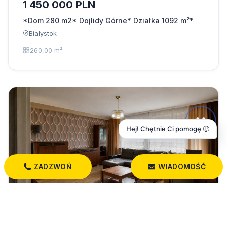
1 450 000 PLN
*Dom 280 m2* Dojlidy Górne* Działka 1092 m²*
Białystok
260,00 m²
Hej! Chętnie Ci pomogę 🙂
ZADZWOŃ
WIADOMOŚĆ