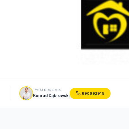
TWÓJ DORADCA
690692915
Konrad Dąbrowski