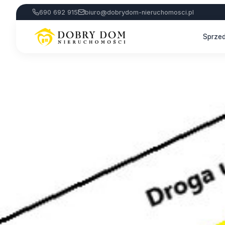
690 692 915
biuro@dobrydom-nieruchomosci.pl
Sprze