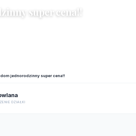
zinny super cena!!
 dom jednorodzinny super cena!!
owlana
ENIE DZIAŁKI