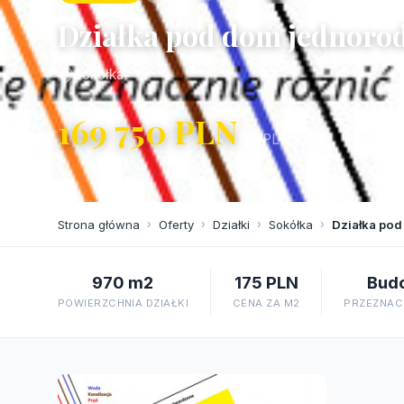
Działka pod dom jednorod
Sokółka
169 750 PLN
175 PLN/m²
Strona główna
›
Oferty
›
Działki
›
Sokółka
›
Działka pod
970 m2
175 PLN
Bud
POWIERZCHNIA DZIAŁKI
CENA ZA M2
PRZEZNACZ