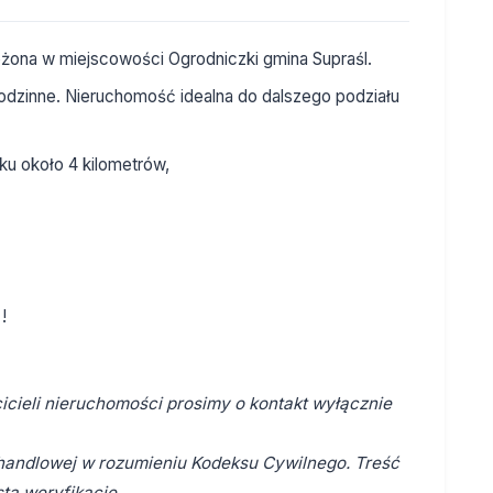
łożona w miejscowości Ogrodniczki gmina Supraśl.
odzinne. Nieruchomość idealna do dalszego podziału
ku około 4 kilometrów,
!
cieli nieruchomości prosimy o kontakt wyłącznie
y handlowej w rozumieniu Kodeksu Cywilnego. Treść
tą weryfikację.