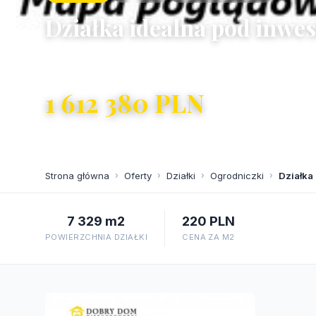
Działka idealna pod inwes
Ogrodniczki
1 612 380 PLN
220 PLN/m²
Strona główna
›
Oferty
›
Działki
›
Ogrodniczki
›
Działka
7 329 m2
220 PLN
POWIERZCHNIA DZIAŁKI
CENA ZA M2