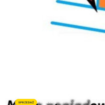
SPRZEDAŻ
DZIAŁKA
ID: 9209/4300/OGS