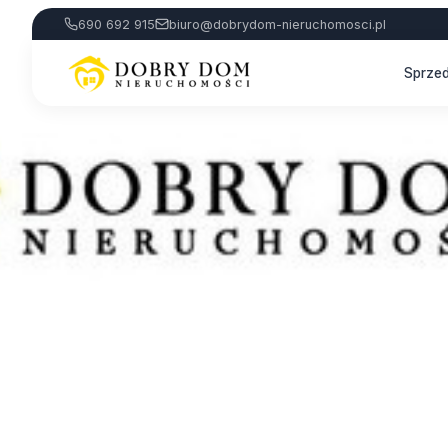
690 692 915
biuro@dobrydom-nieruchomosci.pl
Sprze