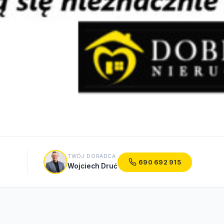
TWÓJ DORADCA
690 692 915
Wojciech Druć