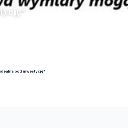
tycję*
 idealna pod inwestycję*