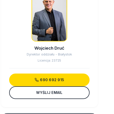
Wojciech Druć
Dyrektor oddziału - Białystok
Licencja: 23725
690 692 915
WYŚLIJ EMAIL