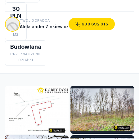
30
PLN
TWÓJ DORADCA
CENA
690 692 915
Aleksander Zinkiewicz
ZA
M2
Budowlana
PRZEZNACZENIE
DZIAŁKI