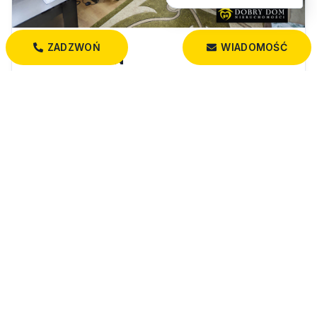
ZADZWOŃ
WIADOMOŚĆ
580 000 PLN
*wyjątkowe siedlisko, staw,las*
Paszkowszczyzna
45,00 m²