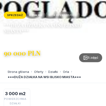
SPRZEDAŻ
DZIAŁKA
ID: 4201/4300/OGS
***DUŻA DZIAŁKA NA WSI BLISKO
MIASTA***
Orla
90 000 PLN
30 PLN/m²
5 zdjęć
Strona główna
›
Oferty
›
Działki
›
Orla
›
***DUŻA DZIAŁKA NA WSI BLISKO MIASTA***
3 000 m2
POWIERZCHNIA
DZIAŁKI