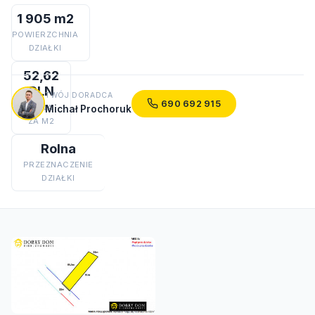
1 905 m2
POWIERZCHNIA
DZIAŁKI
52,62
PLN
TWÓJ DORADCA
690 692 915
CENA
Michał Prochoruk
ZA M2
Rolna
PRZEZNACZENIE
DZIAŁKI