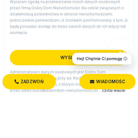
Wyrażam zgodę na przetwarzanie moich danych osobowych
przez firmę Dobry Dom Nieruchomości dla celów związanych z
działalnością pośrednictwa w obrocie nieruchomościami,
jednocześnie potwierdzam, iż zostałem poinformowany o tym, iż
będę posiadać dostęp do treści swoich danych do ich edycji lub
usunięcia.
Hej! Chętnie Ci pomogę 🙂
Administratorem danych osobowych jest Dobry Dom
Nieruchomości z siedzibą przy św. Rocha 5 lok. 202, 15-879
ZADZWOŃ
WIADOMOŚĆ
Białystok (“Administrator”), z którym można się skontaktować
przez adres biuro@dobrydom-nieruchomosci.pl…
czytaj więcej
MOZE CIE ROWNIEZ ZAINTERESOWAC