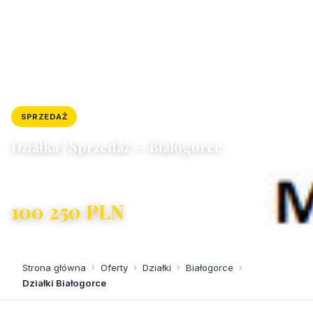
SPRZEDAŻ
DZIAŁKA
ID: 6792/4300/OGS
Działka | Sprzedaż — Białogorce
Białogorce
100 250 PLN
52,62 PLN/m²
Strona główna
›
Oferty
›
Działki
›
Białogorce
›
Działki Białogorce