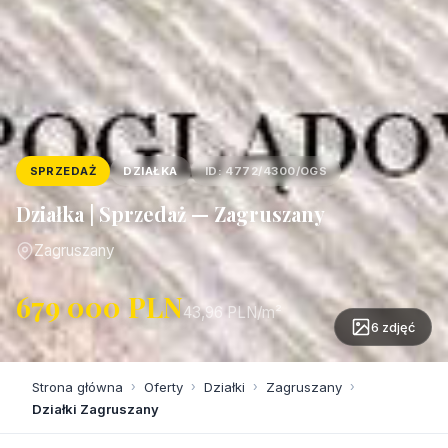
SPRZEDAŻ
DZIAŁKA
ID: 4772/4300/OGS
Działka | Sprzedaż — Zagruszany
Zagruszany
679 000 PLN
43,96 PLN/m²
6 zdjęć
Strona główna
›
Oferty
›
Działki
›
Zagruszany
›
Działki Zagruszany