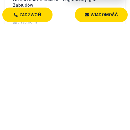
Zabłudów
Zagruszany
ZADZWOŃ
WIADOMOŚĆ
5 136,00 m²