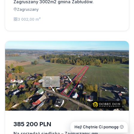
Zagruszany 3002m2 gmina Zabłudów.
Zagruszany
3 002,00 m²
385 200 PLN
Hej! Chętnie Ci pomogę 🙂
Na sprzedaż siedlisko – Zagruszany, gm.