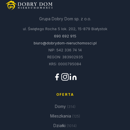
Grupa Dobry Dom sp. z o.o.
ul. Świętego Rocha 5 lok. 202, 15-879 Białystok
690 692 915
biuro@dobrydom-nieruchomosci.pl
NIP: 542 336 74 14
REGON: 383902935
KRS: 0000795084
OFERTA
Domy
(314)
Mieszkania
(125)
Działki
(1014)