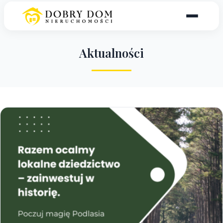
A
k
t
u
a
l
n
o
ś
c
i