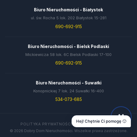
Biuro Nieruchomości - Białystok
ul. św. Rocha 5 lok. 202 Białystok 15-281
690-692-915
Biuro Nieruchomości - Bielsk Podlaski
Mickiewicza 58 lok. 6C Bielsk Podlaski 17-100
690-692-915
Biuro Nieruchomości - Suwałki
Konopnickiej 7 lok. 24 Suwałki 16-400
534-073-685
Hej! Chętnie Ci pomogę 🙂
POLITYKA PRYWATNOŚCI
DANE FIRMY
KONTAKT
© 2026 Dobry Dom Nieruchomości. Wszelkie prawa zastrzeżone.