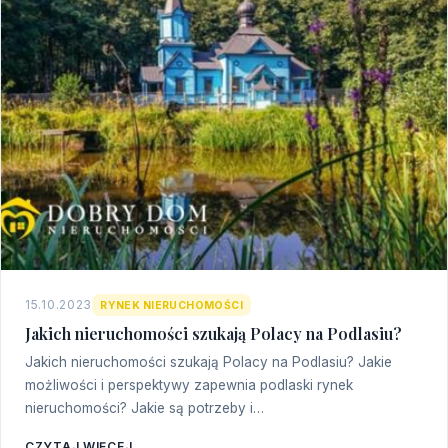
15.10.2023
RYNEK NIERUCHOMOŚCI
Jakich nieruchomości szukają Polacy na Podlasiu?
Jakich nieruchomości szukają Polacy na Podlasiu? Jakie
możliwości i perspektywy zapewnia podlaski rynek
nieruchomości? Jakie są potrzeby i…
CZYTAJ WIĘCEJ