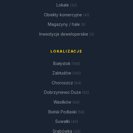
Lokale
(32)
Obiekty komercyjne
(41)
Magazyny / hale
(5)
Inwestycje deweloperskie
(3)
LOKALIZACJE
Białystok
(199)
Zabłudów
(105)
Choroszcz
(64)
Dobrzyniewo Duże
(62)
Wasilków
(60)
Bielsk Podlaski
(59)
Suwałki
(40)
Grabówka
(39)