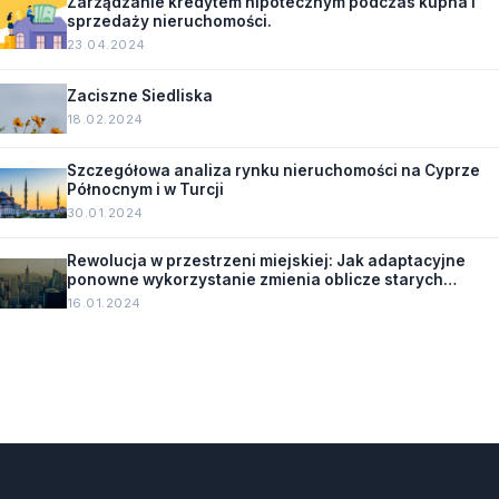
Zarządzanie kredytem hipotecznym podczas kupna i
sprzedaży nieruchomości.
23.04.2024
Zaciszne Siedliska
18.02.2024
Szczegółowa analiza rynku nieruchomości na Cyprze
Północnym i w Turcji
30.01.2024
Rewolucja w przestrzeni miejskiej: Jak adaptacyjne
ponowne wykorzystanie zmienia oblicze starych
budynków.
16.01.2024