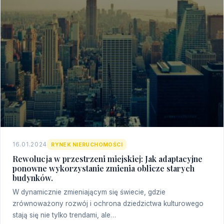
16.01.2024
RYNEK NIERUCHOMOŚCI
Rewolucja w przestrzeni miejskiej: Jak adaptacyjne
ponowne wykorzystanie zmienia oblicze starych
budynków.
W dynamicznie zmieniającym się świecie, gdzie
zrównoważony rozwój i ochrona dziedzictwa kulturowego
stają się nie tylko trendami, ale…