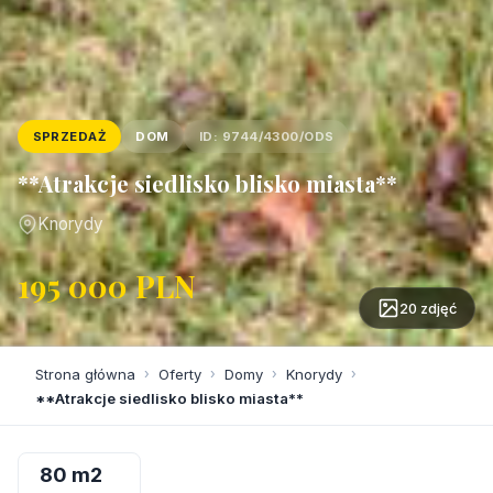
SPRZEDAŻ
DOM
ID: 9744/4300/ODS
**Atrakcje siedlisko blisko miasta**
Knorydy
195 000 PLN
20 zdjęć
Strona główna
›
Oferty
›
Domy
›
Knorydy
›
**Atrakcje siedlisko blisko miasta**
80 m2