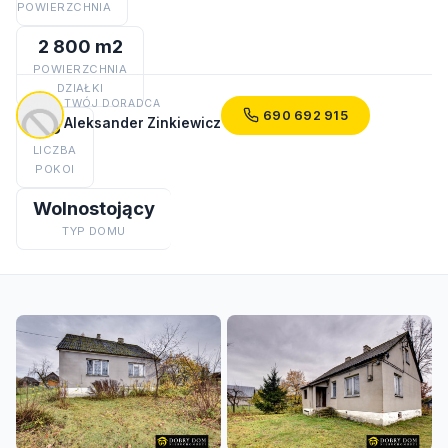
POWIERZCHNIA
2 800 m2
POWIERZCHNIA
DZIAŁKI
TWÓJ DORADCA
690 692 915
Aleksander Zinkiewicz
3
LICZBA
POKOI
Wolnostojący
TYP DOMU