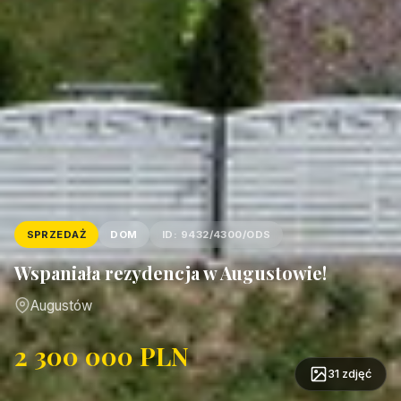
SPRZEDAŻ
DOM
ID: 9432/4300/ODS
Wspaniała rezydencja w Augustowie!
Augustów
2 300 000 PLN
31 zdjęć