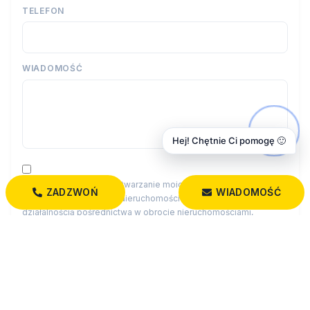
TELEFON
WIADOMOŚĆ
Hej! Chętnie Ci pomogę 🙂
Wyrażam zgodę na przetwarzanie moich danych osobowych
ZADZWOŃ
WIADOMOŚĆ
przez firmę Dobry Dom Nieruchomości dla celów związanych z
działalnością pośrednictwa w obrocie nieruchomościami,
jednocześnie potwierdzam, iż zostałem poinformowany o tym, iż
będę posiadać dostęp do treści swoich danych do ich edycji lub
usunięcia.