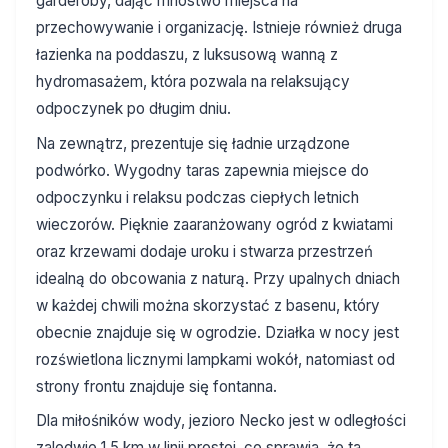
garderoby, dając mnóstwo miejsca na
przechowywanie i organizację. Istnieje również druga
łazienka na poddaszu, z luksusową wanną z
hydromasażem, która pozwala na relaksujący
odpoczynek po długim dniu.
Na zewnątrz, prezentuje się ładnie urządzone
podwórko. Wygodny taras zapewnia miejsce do
odpoczynku i relaksu podczas ciepłych letnich
wieczorów. Pięknie zaaranżowany ogród z kwiatami
oraz krzewami dodaje uroku i stwarza przestrzeń
idealną do obcowania z naturą. Przy upalnych dniach
w każdej chwili można skorzystać z basenu, który
obecnie znajduje się w ogrodzie. Działka w nocy jest
rozświetlona licznymi lampkami wokół, natomiast od
strony frontu znajduje się fontanna.
Dla miłośników wody, jezioro Necko jest w odległości
zaledwie 1,5 km w linii prostej, co sprawia, że ta