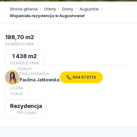
Strona główna
›
Oferty
›
Domy
›
Augustów
›
Wspaniała rezydencja w Augustowie!
188,70 m2
POWIERZCHNIA
1 438 m2
POWIERZCHNIA
DZIAŁKI
TWÓJ DORADCA
534 072713
Paulina Jatkowska
5
LICZBA
POKOI
Rezydencja
TYP DOMU