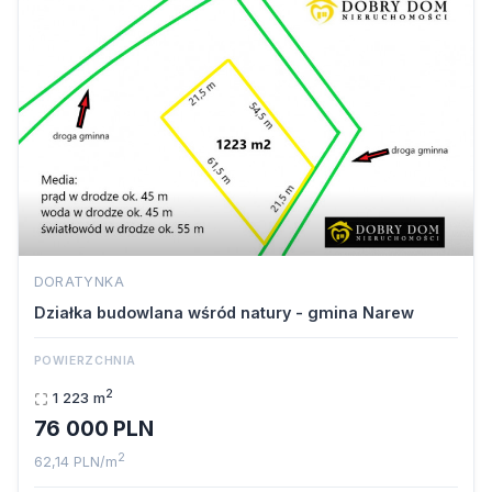
DORATYNKA
Działka budowlana wśród natury - gmina Narew
POWIERZCHNIA
2
1 223 m
76 000 PLN
2
62,14 PLN/m