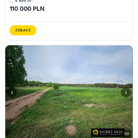
4 889 m
110 000 PLN
ZOBACZ
‹
›
1/2