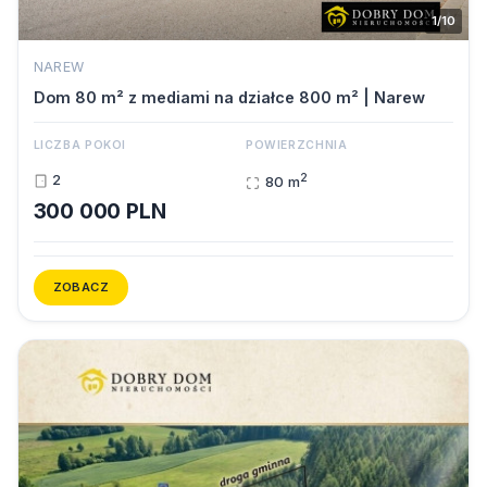
1/10
NAREW
Dom 80 m² z mediami na działce 800 m² | Narew
LICZBA POKOI
POWIERZCHNIA
2
2
80 m
300 000 PLN
ZOBACZ