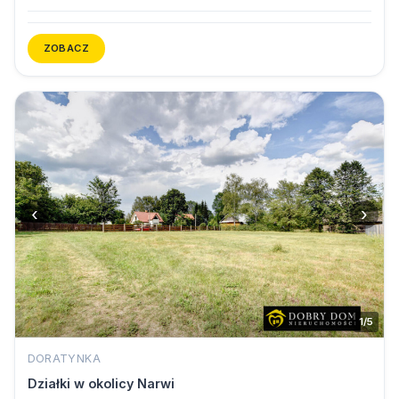
ZOBACZ
‹
›
1/5
DORATYNKA
Działki w okolicy Narwi