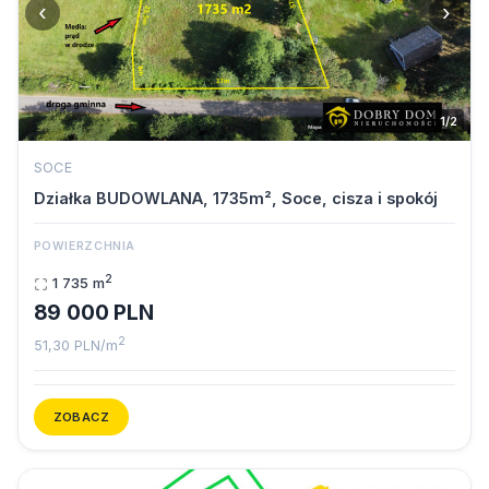
‹
›
1/2
SOCE
Działka BUDOWLANA, 1735m², Soce, cisza i spokój
POWIERZCHNIA
2
1 735 m
89 000 PLN
2
51,30 PLN/m
ZOBACZ