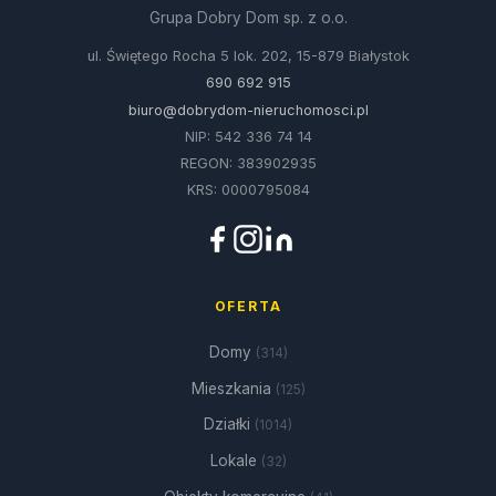
Grupa Dobry Dom sp. z o.o.
ul. Świętego Rocha 5 lok. 202, 15-879 Białystok
690 692 915
biuro@dobrydom-nieruchomosci.pl
NIP: 542 336 74 14
REGON: 383902935
KRS: 0000795084
OFERTA
Domy
(314)
Mieszkania
(125)
Działki
(1014)
Lokale
(32)