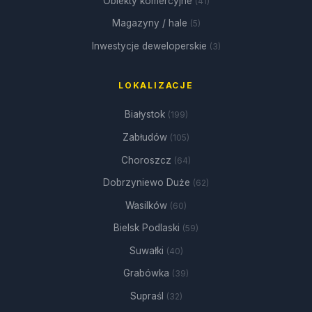
Obiekty komercyjne
(41)
Magazyny / hale
(5)
Inwestycje deweloperskie
(3)
LOKALIZACJE
Białystok
(199)
Zabłudów
(105)
Choroszcz
(64)
Dobrzyniewo Duże
(62)
Wasilków
(60)
Bielsk Podlaski
(59)
Suwałki
(40)
Grabówka
(39)
Supraśl
(32)