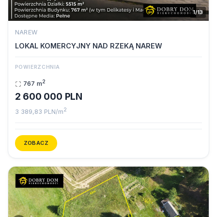
1/13
NAREW
LOKAL KOMERCYJNY NAD RZEKĄ NAREW
POWIERZCHNIA
2
767 m
2 600 000 PLN
2
3 389,83 PLN/m
ZOBACZ