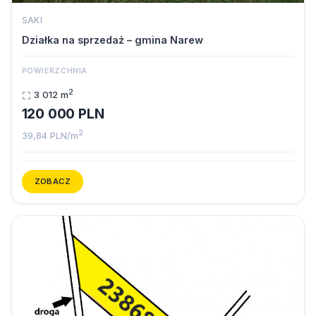
SAKI
Działka na sprzedaż – gmina Narew
POWIERZCHNIA
2
3 012 m
120 000 PLN
2
39,84 PLN/m
ZOBACZ