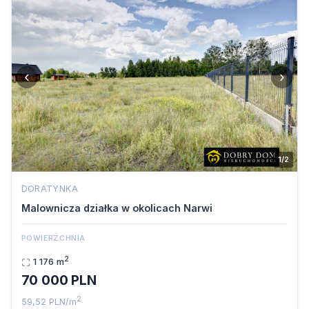
‹
›
1/2
DORATYNKA
Malownicza działka w okolicach Narwi
POWIERZCHNIA
2
1 176 m
70 000 PLN
2
59,52 PLN/m