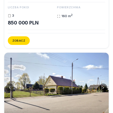
LICZBA POKOI
POWIERZCHNIA
2
3
160 m
850 000 PLN
ZOBACZ
‹
›