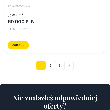
POWIERZCHNIA
2
969 m
60 000 PLN
2
61,92 PLN/m
ZOBACZ
1
2
3
Nie znalazłeś odpowiedniej
oferty?