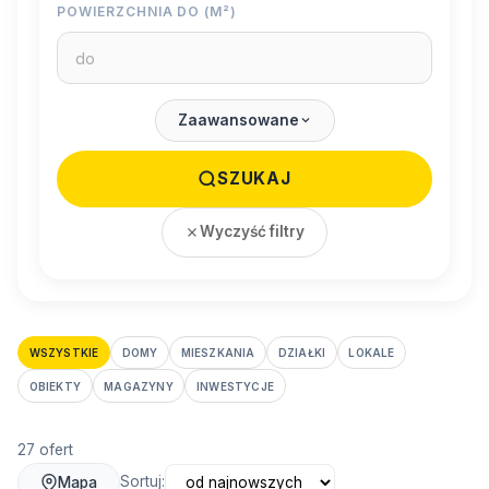
POWIERZCHNIA DO (M²)
Zaawansowane
SZUKAJ
Wyczyść filtry
WSZYSTKIE
DOMY
MIESZKANIA
DZIAŁKI
LOKALE
OBIEKTY
MAGAZYNY
INWESTYCJE
27 ofert
Sortuj:
Mapa