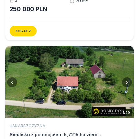
2
70 m
250 000 PLN
ZOBACZ
‹
›
1/29
USNARSZCZYZNA
Siedlisko z potencjałem 5,7215 ha ziemi .