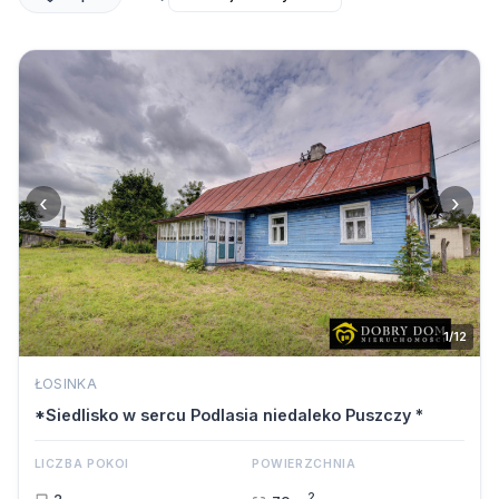
‹
›
1/12
ŁOSINKA
*Siedlisko w sercu Podlasia niedaleko Puszczy *
LICZBA POKOI
POWIERZCHNIA
2