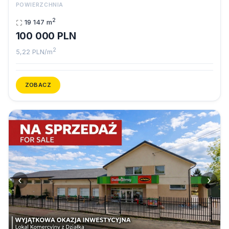
POWIERZCHNIA
2
19 147 m
100 000 PLN
2
5,22 PLN/m
ZOBACZ
‹
›