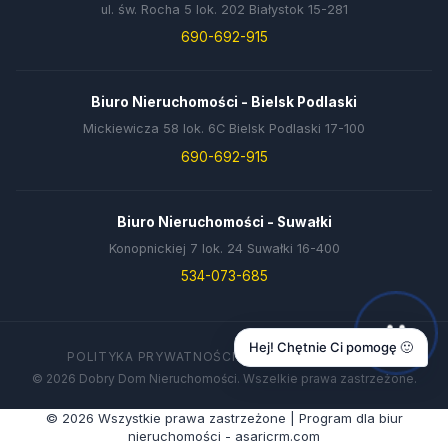
ul. św. Rocha 5 lok. 202 Białystok 15-281
690-692-915
Biuro Nieruchomości - Bielsk Podlaski
Mickiewicza 58 lok. 6C Bielsk Podlaski 17-100
690-692-915
Biuro Nieruchomości - Suwałki
Konopnickiej 7 lok. 24 Suwałki 16-400
534-073-685
Hej! Chętnie Ci pomogę 🙂
POLITYKA PRYWATNOŚCI
DANE FIRMY
KONTAKT
© 2026 Dobry Dom Nieruchomości. Wszelkie prawa zastrzeżone.
© 2026 Wszystkie prawa zastrzeżone | Program dla biur
nieruchomości - asaricrm.com