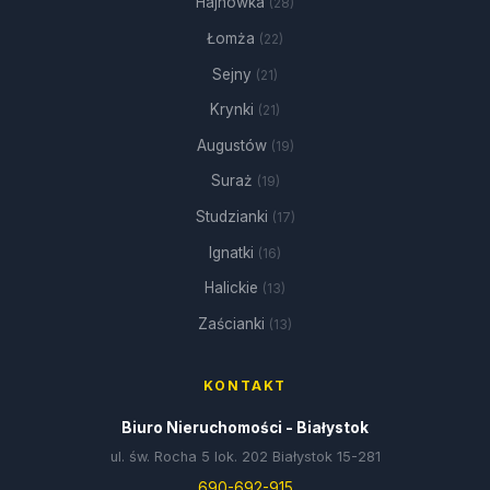
Hajnówka
(28)
Łomża
(22)
Sejny
(21)
Krynki
(21)
Augustów
(19)
Suraż
(19)
Studzianki
(17)
Ignatki
(16)
Halickie
(13)
Zaścianki
(13)
KONTAKT
Biuro Nieruchomości - Białystok
ul. św. Rocha 5 lok. 202 Białystok 15-281
690-692-915