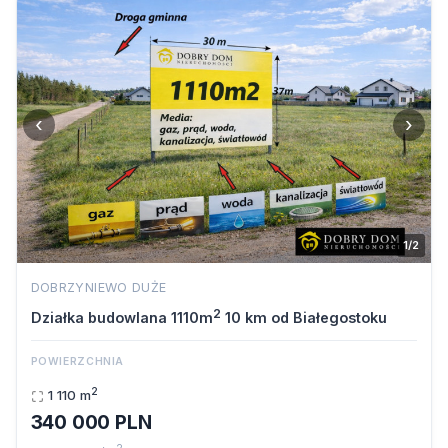
‹
›
1/2
DOBRZYNIEWO DUŻE
2
Działka budowlana 1110m
10 km od Białegostoku
POWIERZCHNIA
2
1 110 m
340 000 PLN