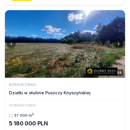
‹
›
1/4
BORSUKÓWKA
Działki w otulinie Puszczy Knyszyńskiej
POWIERZCHNIA
2
37 000 m
5 180 000 PLN