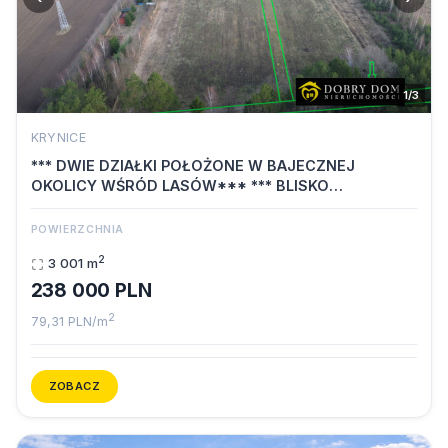
1/3
KRYNICE
*** DWIE DZIAŁKI POŁOŻONE W BAJECZNEJ
OKOLICY WŚRÓD LASÓW*** *** BLISKO
BIAŁEGOSTO…
POWIERZCHNIA
2
3 001 m
238 000 PLN
2
79,31 PLN/m
ZOBACZ