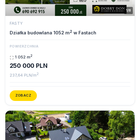
1/8
FASTY
2
Działka budowlana 1052 m
w Fastach
POWIERZCHNIA
2
1 052 m
250 000 PLN
2
237,64 PLN/m
ZOBACZ