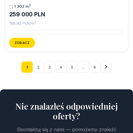
2
1 302 m
259 000 PLN
2
198,92 PLN/m
ZOBACZ
1
2
3
4
5
...
6
Nie znalazłeś odpowiedniej
oferty?
Skontaktuj się z nami — pomożemy znaleźć