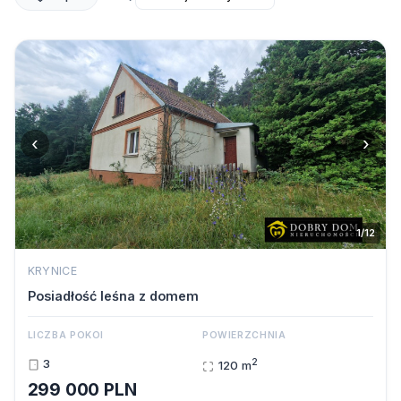
‹
›
1/12
KRYNICE
Posiadłość leśna z domem
LICZBA POKOI
POWIERZCHNIA
2
3
120 m
299 000 PLN