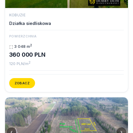
KOBUZIE
Działka siedliskowa
POWIERZCHNIA
2
3 048 m
360 000 PLN
2
120 PLN/m
ZOBACZ
‹
›