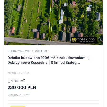
DOBRZYNIEWO KOŚCIELNE
Działka budowlana 1096 m² z zabudowaniami |
Dobrzyniewo Kościelne | 8 km od Białeg…
POWIERZCHNIA
2
1 096 m
230 000 PLN
2
209,85 PLN/m