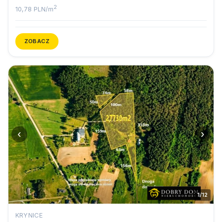
2
10,78 PLN/m
ZOBACZ
‹
›
1/12
KRYNICE