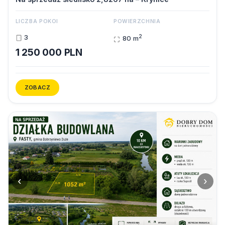
LICZBA POKOI
POWIERZCHNIA
2
3
80 m
1 250 000 PLN
ZOBACZ
‹
›