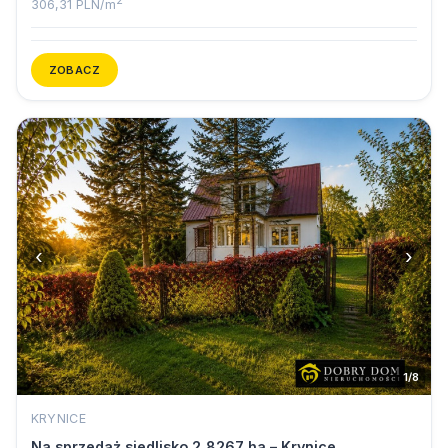
2
306,31 PLN/m
ZOBACZ
‹
›
1/8
KRYNICE
Na sprzedaż siedlisko 2,8267 ha – Krynice