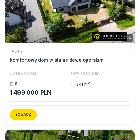
‹
›
1/23
FASTY
Komfortowy dom w stanie deweloperskim
LICZBA POKOI
POWIERZCHNIA
2
5
341 m
1 499 000 PLN
ZOBACZ