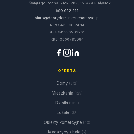
ul. Świętego Rocha 5 lok. 202, 15-879 Białystok
690 692 915
biuro@dobrydom-nieruchomosci.pl
NIP: 542 336 74 14
REGON: 383902935
KRS: 0000795084
OFERTA
Domy
(312)
Mieszkania
(125)
Działki
(1015)
Lokale
(32)
Obiekty komercyjne
(40)
Magazyny / hale
(5)