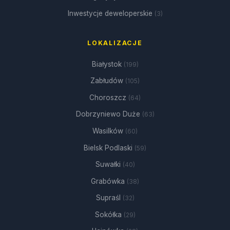
Inwestycje deweloperskie
(3)
LOKALIZACJE
Białystok
(199)
Zabłudów
(105)
Choroszcz
(64)
Dobrzyniewo Duże
(63)
Wasilków
(60)
Bielsk Podlaski
(59)
Suwałki
(40)
Grabówka
(38)
Supraśl
(32)
Sokółka
(29)