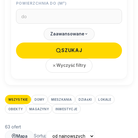
POWIERZCHNIA DO (M²)
Zaawansowane
SZUKAJ
Wyczyść filtry
WSZYSTKIE
DOMY
MIESZKANIA
DZIAŁKI
LOKALE
OBIEKTY
MAGAZYNY
INWESTYCJE
63 ofert
Sortuj:
Mapa