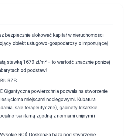
sz bezpiecznie ulokować kapitał w nieruchomości
tojący obiekt usługowo-gospodarczy o imponującej
łą stawkę 1 679 zł/m² – to wartość znacznie poniżej
abarytach od podstaw!
RIUSZE:
Gigantyczna powierzchnia pozwala na stworzenie
ziesięcioma miejscami noclegowymi. Kubatura
alnia, sale terapeutyczne), gabinety lekarskie,
socjalno-sanitarną zgodną z normami unijnymi i
okie ROI) Doskonała baza pod stworzenie