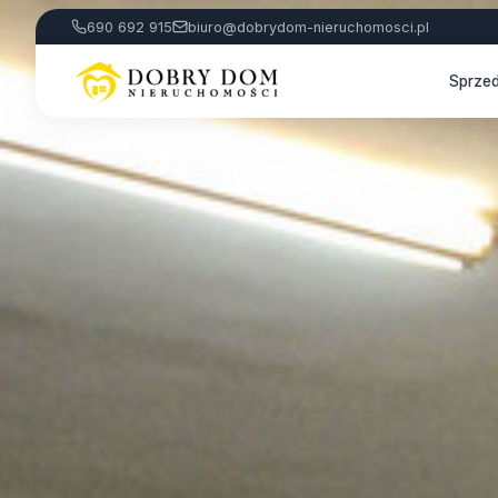
690 692 915
biuro@dobrydom-nieruchomosci.pl
Sprze