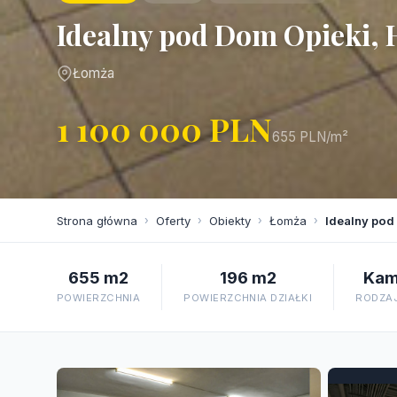
Idealny pod Dom Opieki, 
Łomża
1 100 000 PLN
655 PLN/m²
Strona główna
›
Oferty
›
Obiekty
›
Łomża
›
Idealny pod
655 m2
196 m2
Kam
POWIERZCHNIA
POWIERZCHNIA DZIAŁKI
RODZA