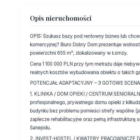
Opis nieruchomości
OPIS: Szukasz bazy pod rentowny biznes lub chce
komercyjnej? Biuro Dobry Dom prezentuje wolnos
powierzchni 655 m², zlokalizowany w Łomży.
Cena 1 100 000 PLN przy tym metrażu daje niebywa
realnych kosztów wybudowania obiektu o takich g
POTENCJAŁ ADAPTACYJNY – 3 GOTOWE SCENA
1. KLINIKA / DOM OPIEKI / CENTRUM SENIORALNE 
profesjonalnego, prywatnego domu opieki z kilkud
budynku bez problemu pomieści strefy wspólne (jad
zaplecze rehabilitacyjne oraz pełną infrastrukturę 
Sanepidu.
2. INVEST-HOSTEL / KWATERY PRACOWNICZE (Wys