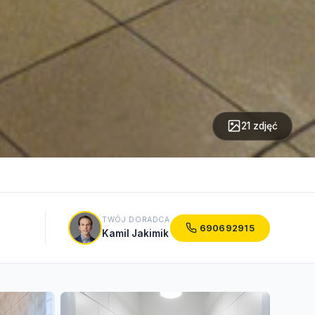
21 zdjęć
TWÓJ DORADCA
690692915
Kamil Jakimik