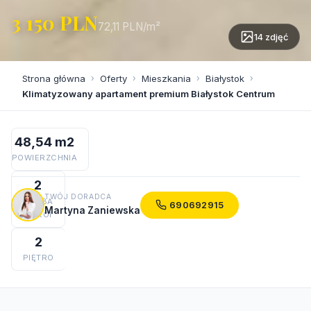
3 150 PLN
72,11 PLN/m²
14 zdjęć
Strona główna
›
Oferty
›
Mieszkania
›
Białystok
›
Klimatyzowany apartament premium Białystok Centrum
48,54 m2
POWIERZCHNIA
2
TWÓJ DORADCA
LICZBA
690692915
Martyna Zaniewska
POKOI
2
PIĘTRO