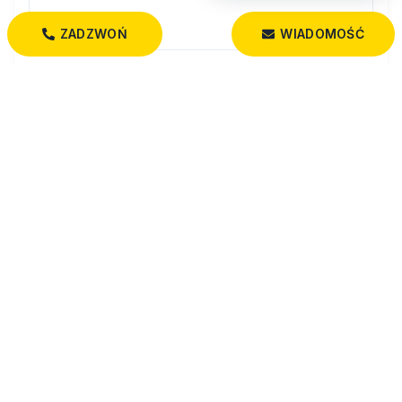
ZADZWOŃ
WIADOMOŚĆ
Wyrażam zgodę na przetwarzanie moich danych osobowych
przez firmę Dobry Dom Nieruchomości dla celów związanych z
działalnością pośrednictwa w obrocie nieruchomościami,
jednocześnie potwierdzam, iż zostałem poinformowany o tym, iż
będę posiadać dostęp do treści swoich danych do ich edycji lub
usunięcia.
Administratorem danych osobowych jest Dobry Dom
Nieruchomości z siedzibą przy św. Rocha 5 lok. 202, 15-879
Białystok (“Administrator”), z którym można się skontaktować
przez adres biuro@dobrydom-nieruchomosci.pl…
czytaj więcej