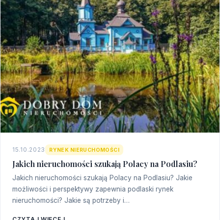
15.10.2023
RYNEK NIERUCHOMOŚCI
Jakich nieruchomości szukają Polacy na Podlasiu?
Jakich nieruchomości szukają Polacy na Podlasiu? Jakie
możliwości i perspektywy zapewnia podlaski rynek
nieruchomości? Jakie są potrzeby i…
CZYTAJ WIĘCEJ