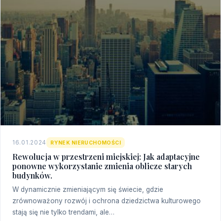
16.01.2024
RYNEK NIERUCHOMOŚCI
Rewolucja w przestrzeni miejskiej: Jak adaptacyjne
ponowne wykorzystanie zmienia oblicze starych
budynków.
W dynamicznie zmieniającym się świecie, gdzie
zrównoważony rozwój i ochrona dziedzictwa kulturowego
stają się nie tylko trendami, ale…