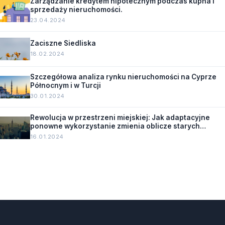
Zarządzanie kredytem hipotecznym podczas kupna i
sprzedaży nieruchomości.
23.04.2024
Zaciszne Siedliska
18.02.2024
Szczegółowa analiza rynku nieruchomości na Cyprze
Północnym i w Turcji
30.01.2024
Rewolucja w przestrzeni miejskiej: Jak adaptacyjne
ponowne wykorzystanie zmienia oblicze starych
budynków.
16.01.2024