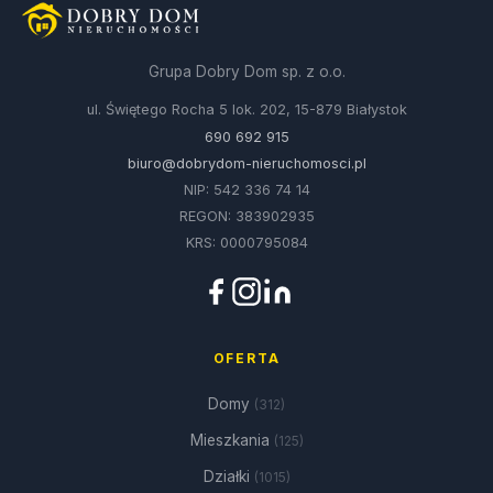
Grupa Dobry Dom sp. z o.o.
ul. Świętego Rocha 5 lok. 202, 15-879 Białystok
690 692 915
biuro@dobrydom-nieruchomosci.pl
NIP: 542 336 74 14
REGON: 383902935
KRS: 0000795084
OFERTA
Domy
(312)
Mieszkania
(125)
Działki
(1015)