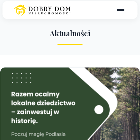
A
k
t
u
a
l
n
o
ś
c
i