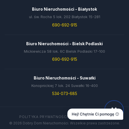
Biuro Nieruchomości - Białystok
ul. św. Rocha 5 lok. 202 Białystok 15-281
690-692-915
Biuro Nieruchomości - Bielsk Podlaski
Mickiewicza 58 lok. 6C Bielsk Podlaski 17-100
690-692-915
Biuro Nieruchomości - Suwałki
Konopnickiej 7 lok. 24 Suwałki 16-400
534-073-685
Hej! Chętnie Ci pomogę 🙂
POLITYKA PRYWATNOŚCI
DANE FIRMY
KONTAKT
© 2026 Dobry Dom Nieruchomości. Wszelkie prawa zastrzeżone.