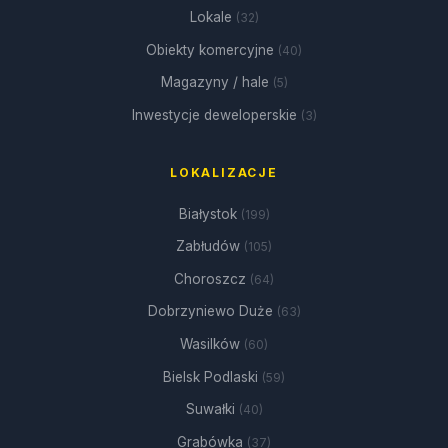
Lokale
(32)
Obiekty komercyjne
(40)
Magazyny / hale
(5)
Inwestycje deweloperskie
(3)
LOKALIZACJE
Białystok
(199)
Zabłudów
(105)
Choroszcz
(64)
Dobrzyniewo Duże
(63)
Wasilków
(60)
Bielsk Podlaski
(59)
Suwałki
(40)
Grabówka
(37)