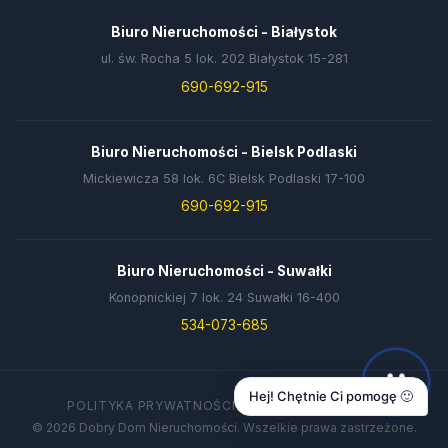
Biuro Nieruchomości - Białystok
ul. św. Rocha 5 lok. 202 Białystok 15-281
690-692-915
Biuro Nieruchomości - Bielsk Podlaski
Mickiewicza 58 lok. 6C Bielsk Podlaski 17-100
690-692-915
Biuro Nieruchomości - Suwałki
Konopnickiej 7 lok. 24 Suwałki 16-400
534-073-685
Hej! Chętnie Ci pomogę 🙂
POLITYKA PRYWATNOŚCI
DANE FIRMY
KONTAKT
© 2026 Dobry Dom Nieruchomości. Wszelkie prawa zastrzeżone.