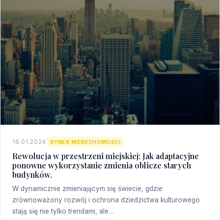
16.01.2024
RYNEK NIERUCHOMOŚCI
Rewolucja w przestrzeni miejskiej: Jak adaptacyjne
ponowne wykorzystanie zmienia oblicze starych
budynków.
W dynamicznie zmieniającym się świecie, gdzie
zrównoważony rozwój i ochrona dziedzictwa kulturowego
stają się nie tylko trendami, ale…