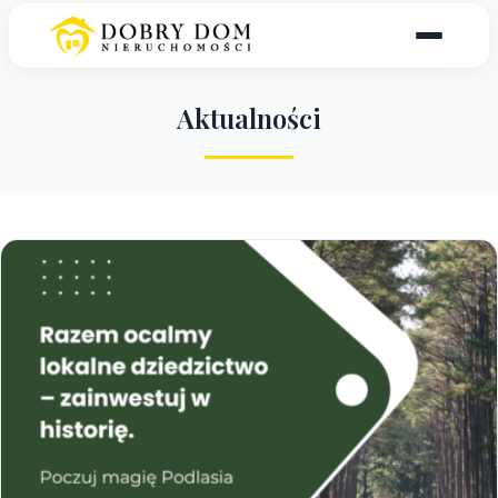
A
k
t
u
a
l
n
o
ś
c
i