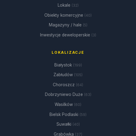
Lokale
(32)
Obiekty komercyjne
(40)
Magazyny / hale
(5)
Inwestycje deweloperskie
(3)
LOKALIZACJE
Białystok
(199)
Zabłudów
(105)
Choroszcz
(64)
Dobrzyniewo Duże
(63)
Wasilków
(60)
Bielsk Podlaski
(59)
Suwałki
(40)
Grabówka
(37)