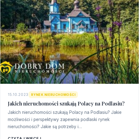
15.10.2023
RYNEK NIERUCHOMOŚCI
Jakich nieruchomości szukają Polacy na Podlasiu?
Jakich nieruchomości szukają Polacy na Podlasiu? Jakie
możliwości i perspektywy zapewnia podlaski rynek
nieruchomości? Jakie są potrzeby i…
CZYTAJ WIĘCEJ