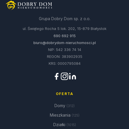
Grupa Dobry Dom sp. z o.o.
ul. Świętego Rocha 5 lok. 202, 15-879 Białystok
690 692 915
biuro@dobrydom-nieruchomosci.pl
NIP: 542 336 74 14
REGON: 383902935
KRS: 0000795084
OFERTA
Domy
(312)
Mieszkania
(125)
Działki
(1015)