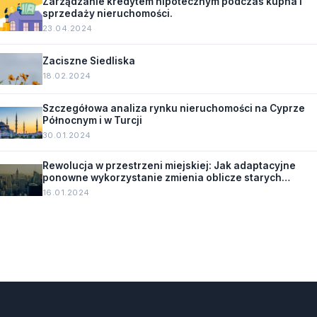
Zarządzanie kredytem hipotecznym podczas kupna i
sprzedaży nieruchomości.
23.04.2024
Zaciszne Siedliska
18.02.2024
Szczegółowa analiza rynku nieruchomości na Cyprze
Północnym i w Turcji
30.01.2024
Rewolucja w przestrzeni miejskiej: Jak adaptacyjne
ponowne wykorzystanie zmienia oblicze starych
budynków.
16.01.2024