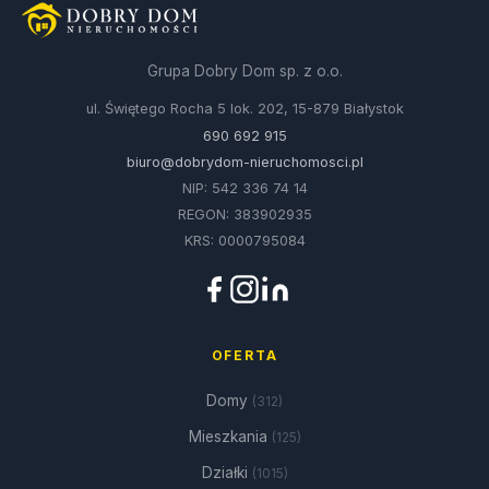
Grupa Dobry Dom sp. z o.o.
ul. Świętego Rocha 5 lok. 202, 15-879 Białystok
690 692 915
biuro@dobrydom-nieruchomosci.pl
NIP: 542 336 74 14
REGON: 383902935
KRS: 0000795084
OFERTA
Domy
(312)
Mieszkania
(125)
Działki
(1015)