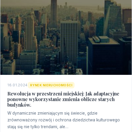
16.01.2024
RYNEK NIERUCHOMOŚCI
Rewolucja w przestrzeni miejskiej: Jak adaptacyjne
ponowne wykorzystanie zmienia oblicze starych
budynków.
W dynamicznie zmieniającym się świecie, gdzie
zrównoważony rozwój i ochrona dziedzictwa kulturowego
stają się nie tylko trendami, ale…