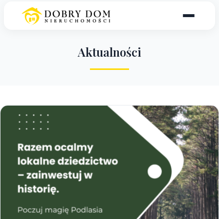
A
k
t
u
a
l
n
o
ś
c
i