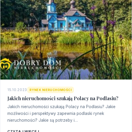
15.10.2023
RYNEK NIERUCHOMOŚCI
Jakich nieruchomości szukają Polacy na Podlasiu?
Jakich nieruchomości szukają Polacy na Podlasiu? Jakie
możliwości i perspektywy zapewnia podlaski rynek
nieruchomości? Jakie są potrzeby i…
CZYTAJ WIĘCEJ