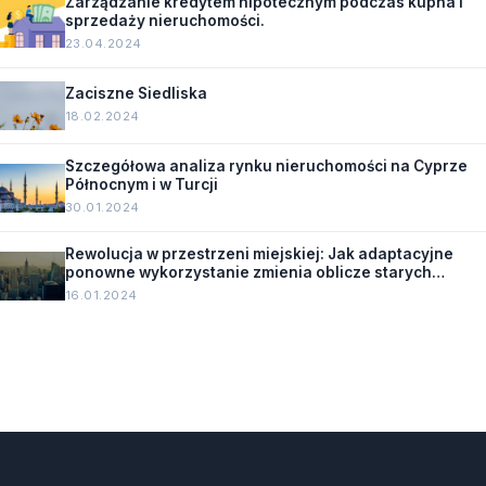
Zarządzanie kredytem hipotecznym podczas kupna i
sprzedaży nieruchomości.
23.04.2024
Zaciszne Siedliska
18.02.2024
Szczegółowa analiza rynku nieruchomości na Cyprze
Północnym i w Turcji
30.01.2024
Rewolucja w przestrzeni miejskiej: Jak adaptacyjne
ponowne wykorzystanie zmienia oblicze starych
budynków.
16.01.2024