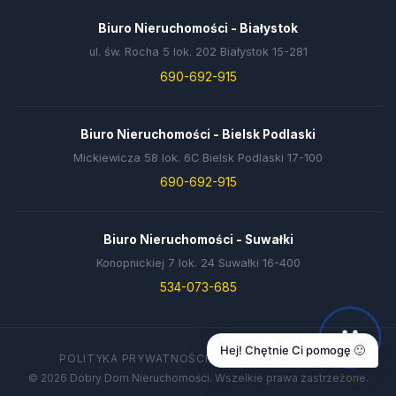
Biuro Nieruchomości - Białystok
ul. św. Rocha 5 lok. 202 Białystok 15-281
690-692-915
Biuro Nieruchomości - Bielsk Podlaski
Mickiewicza 58 lok. 6C Bielsk Podlaski 17-100
690-692-915
Biuro Nieruchomości - Suwałki
Konopnickiej 7 lok. 24 Suwałki 16-400
534-073-685
Hej! Chętnie Ci pomogę 🙂
POLITYKA PRYWATNOŚCI
DANE FIRMY
KONTAKT
© 2026 Dobry Dom Nieruchomości. Wszelkie prawa zastrzeżone.