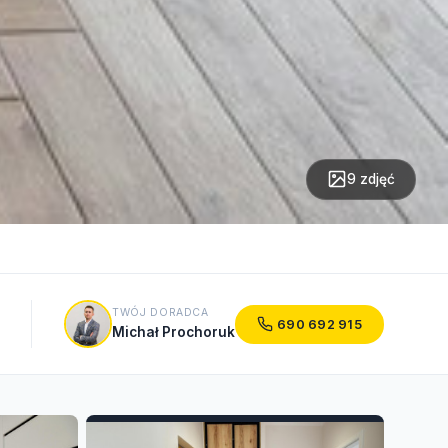
9 zdjęć
TWÓJ DORADCA
690 692 915
Michał Prochoruk