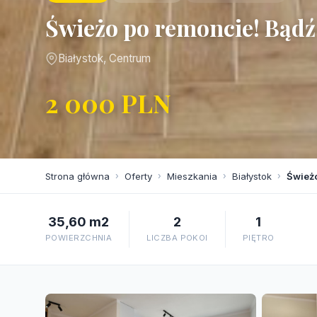
Świeżo po remoncie! Bąd
Białystok, Centrum
2 000 PLN
Strona główna
›
Oferty
›
Mieszkania
›
Białystok
›
Śwież
35,60 m2
2
1
POWIERZCHNIA
LICZBA POKOI
PIĘTRO