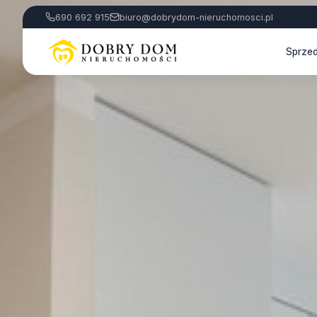
690 692 915
biuro@dobrydom-nieruchomosci.pl
Sprze