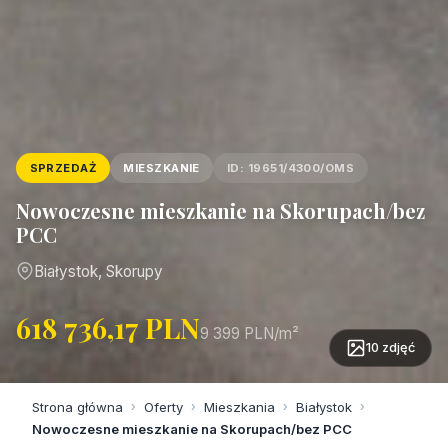
SPRZEDAŻ
MIESZKANIE
ID: 19651/4300/OMS
Nowoczesne mieszkanie na Skorupach/bez
PCC
Białystok, Skorupy
618 736,17 PLN
9 399 PLN/m²
10 zdjęć
Strona główna
›
Oferty
›
Mieszkania
›
Białystok
›
Nowoczesne mieszkanie na Skorupach/bez PCC