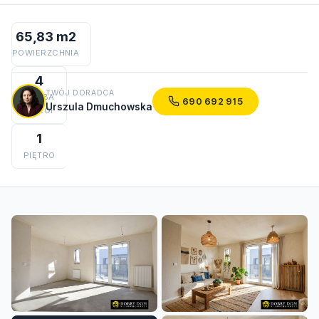
65,83 m2
POWIERZCHNIA
4
TWÓJ DORADCA
LICZBA
690 692 915
Urszula Dmuchowska
POKOI
1
PIĘTRO