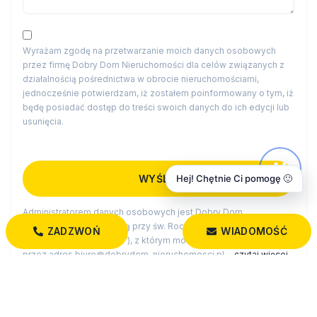
Wyrażam zgodę na przetwarzanie moich danych osobowych
przez firmę Dobry Dom Nieruchomości dla celów związanych z
działalnością pośrednictwa w obrocie nieruchomościami,
jednocześnie potwierdzam, iż zostałem poinformowany o tym, iż
będę posiadać dostęp do treści swoich danych do ich edycji lub
usunięcia.
Hej! Chętnie Ci pomogę 🙂
Administratorem danych osobowych jest Dobry Dom
Nieruchomości z siedzibą przy św. Rocha 5 lok. 202, 15-879
ZADZWOŃ
WIADOMOŚĆ
Białystok (“Administrator”), z którym można się skontaktować
przez adres biuro@dobrydom-nieruchomosci.pl…
czytaj więcej