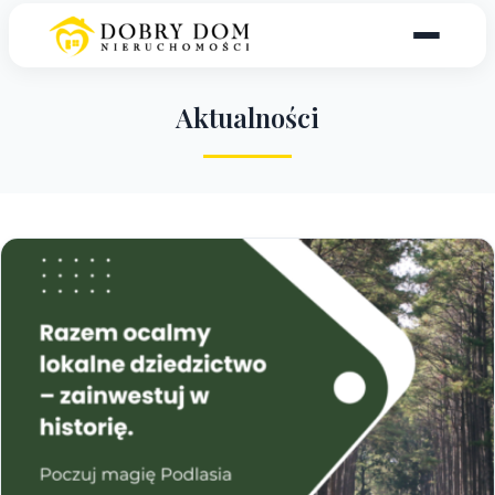
A
k
t
u
a
l
n
o
ś
c
i