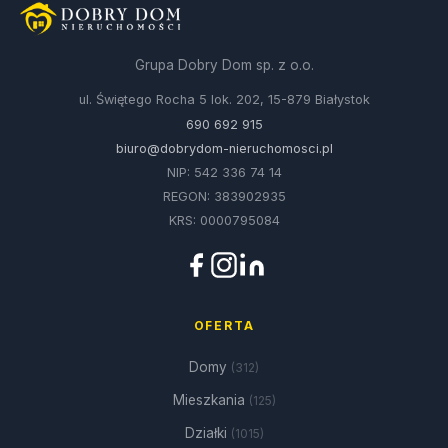
Grupa Dobry Dom sp. z o.o.
ul. Świętego Rocha 5 lok. 202, 15-879 Białystok
690 692 915
biuro@dobrydom-nieruchomosci.pl
NIP: 542 336 74 14
REGON: 383902935
KRS: 0000795084
OFERTA
Domy
(312)
Mieszkania
(125)
Działki
(1015)