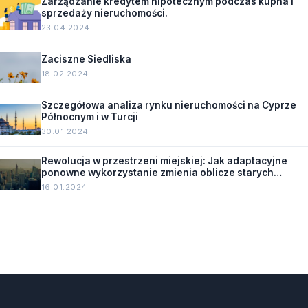
Zarządzanie kredytem hipotecznym podczas kupna i
sprzedaży nieruchomości.
23.04.2024
Zaciszne Siedliska
18.02.2024
Szczegółowa analiza rynku nieruchomości na Cyprze
Północnym i w Turcji
30.01.2024
Rewolucja w przestrzeni miejskiej: Jak adaptacyjne
ponowne wykorzystanie zmienia oblicze starych
budynków.
16.01.2024