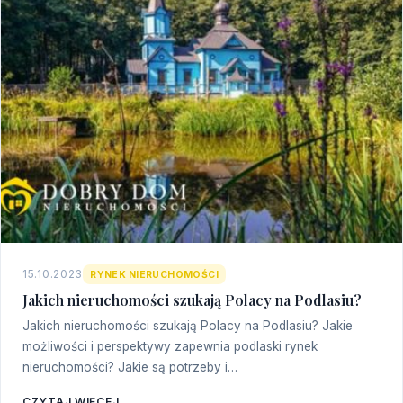
15.10.2023
RYNEK NIERUCHOMOŚCI
Jakich nieruchomości szukają Polacy na Podlasiu?
Jakich nieruchomości szukają Polacy na Podlasiu? Jakie
możliwości i perspektywy zapewnia podlaski rynek
nieruchomości? Jakie są potrzeby i…
CZYTAJ WIĘCEJ