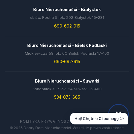
Biuro Nieruchomości - Białystok
ul. św. Rocha 5 lok. 202 Białystok 15-281
690-692-915
Biuro Nieruchomości - Bielsk Podlaski
Mickiewicza 58 lok. 6C Bielsk Podlaski 17-100
690-692-915
Biuro Nieruchomości - Suwałki
Konopnickiej 7 lok. 24 Suwałki 16-400
534-073-685
Hej! Chętnie Ci pomogę 🙂
POLITYKA PRYWATNOŚCI
DANE FIRMY
KONTAKT
© 2026 Dobry Dom Nieruchomości. Wszelkie prawa zastrzeżone.