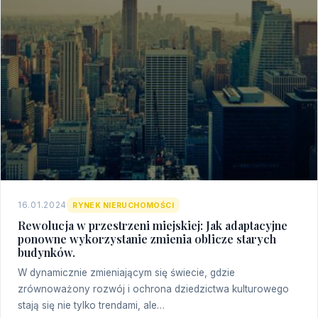
16.01.2024
RYNEK NIERUCHOMOŚCI
Rewolucja w przestrzeni miejskiej: Jak adaptacyjne
ponowne wykorzystanie zmienia oblicze starych
budynków.
W dynamicznie zmieniającym się świecie, gdzie
zrównoważony rozwój i ochrona dziedzictwa kulturowego
stają się nie tylko trendami, ale…