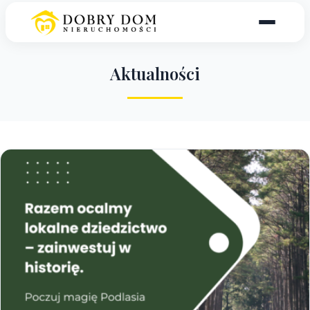
A
k
t
u
a
l
n
o
ś
c
i