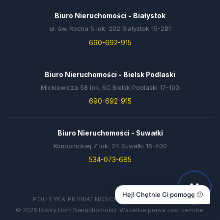
Biuro Nieruchomości - Białystok
ul. św. Rocha 5 lok. 202 Białystok 15-281
690-692-915
Biuro Nieruchomości - Bielsk Podlaski
Mickiewicza 58 lok. 6C Bielsk Podlaski 17-100
690-692-915
Biuro Nieruchomości - Suwałki
Konopnickiej 7 lok. 24 Suwałki 16-400
534-073-685
Hej! Chętnie Ci pomogę 🙂
POLITYKA PRYWATNOŚCI
DANE FIRMY
KONTAKT
© 2026 Dobry Dom Nieruchomości. Wszelkie prawa zastrzeżone.