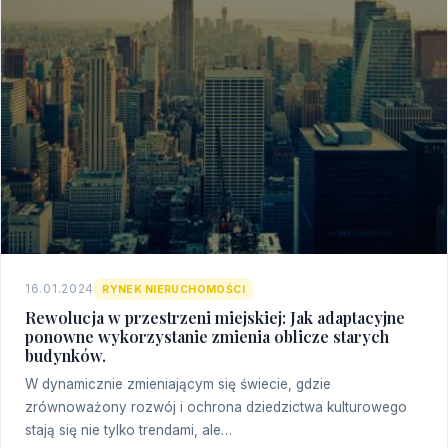
16.01.2024
RYNEK NIERUCHOMOŚCI
Rewolucja w przestrzeni miejskiej: Jak adaptacyjne
ponowne wykorzystanie zmienia oblicze starych
budynków.
W dynamicznie zmieniającym się świecie, gdzie
zrównoważony rozwój i ochrona dziedzictwa kulturowego
stają się nie tylko trendami, ale…