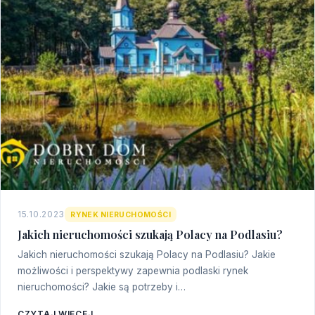
15.10.2023
RYNEK NIERUCHOMOŚCI
Jakich nieruchomości szukają Polacy na Podlasiu?
Jakich nieruchomości szukają Polacy na Podlasiu? Jakie
możliwości i perspektywy zapewnia podlaski rynek
nieruchomości? Jakie są potrzeby i…
CZYTAJ WIĘCEJ