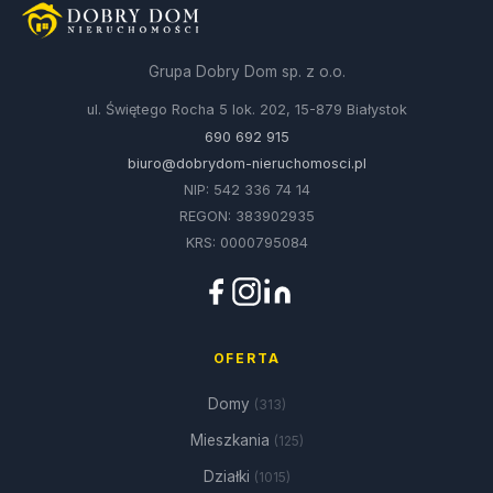
Grupa Dobry Dom sp. z o.o.
ul. Świętego Rocha 5 lok. 202, 15-879 Białystok
690 692 915
biuro@dobrydom-nieruchomosci.pl
NIP: 542 336 74 14
REGON: 383902935
KRS: 0000795084
OFERTA
Domy
(313)
Mieszkania
(125)
Działki
(1015)