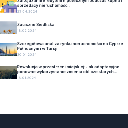
Zarządzanie kredytem hipotecznym podczas kupna i
sprzedaży nieruchomości.
23.04.2024
Zaciszne Siedliska
18.02.2024
Szczegółowa analiza rynku nieruchomości na Cyprze
Północnym i w Turcji
30.01.2024
Rewolucja w przestrzeni miejskiej: Jak adaptacyjne
ponowne wykorzystanie zmienia oblicze starych
budynków.
16.01.2024