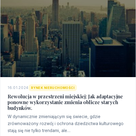
16.01.2024
RYNEK NIERUCHOMOŚCI
Rewolucja w przestrzeni miejskiej: Jak adaptacyjne
ponowne wykorzystanie zmienia oblicze starych
budynków.
W dynamicznie zmieniającym się świecie, gdzie
zrównoważony rozwój i ochrona dziedzictwa kulturowego
stają się nie tylko trendami, ale…