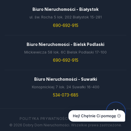
Biuro Nieruchomości - Białystok
ul. św. Rocha 5 lok. 202 Białystok 15-281
690-692-915
Biuro Nieruchomości - Bielsk Podlaski
Mickiewicza 58 lok. 6C Bielsk Podlaski 17-100
690-692-915
Biuro Nieruchomości - Suwałki
Konopnickiej 7 lok. 24 Suwałki 16-400
534-073-685
Hej! Chętnie Ci pomogę 🙂
POLITYKA PRYWATNOŚCI
DANE FIRMY
KONTAKT
© 2026 Dobry Dom Nieruchomości. Wszelkie prawa zastrzeżone.