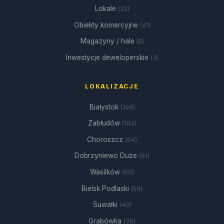
Lokale
(32)
Obiekty komercyjne
(41)
Magazyny / hale
(5)
Inwestycje deweloperskie
(3)
LOKALIZACJE
Białystok
(199)
Zabłudów
(104)
Choroszcz
(64)
Dobrzyniewo Duże
(61)
Wasilków
(60)
Bielsk Podlaski
(59)
Suwałki
(40)
Grabówka
(39)