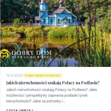
15.10.2023
RYNEK NIERUCHOMOŚCI
Jakich nieruchomości szukają Polacy na Podlasiu?
Jakich nieruchomości szukają Polacy na Podlasiu? Jakie
możliwości i perspektywy zapewnia podlaski rynek
nieruchomości? Jakie są potrzeby i…
CZYTAJ WIĘCEJ