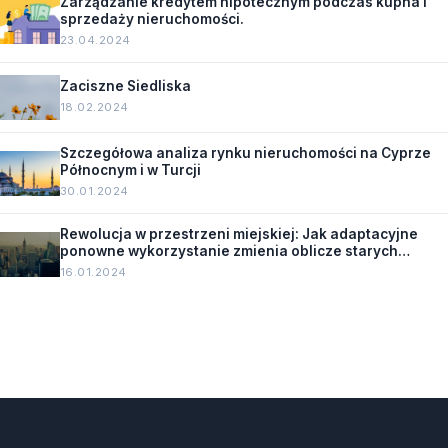
Zarządzanie kredytem hipotecznym podczas kupna i
sprzedaży nieruchomości.
23.04.2024
Zaciszne Siedliska
18.02.2024
Szczegółowa analiza rynku nieruchomości na Cyprze
Północnym i w Turcji
30.01.2024
Rewolucja w przestrzeni miejskiej: Jak adaptacyjne
ponowne wykorzystanie zmienia oblicze starych
budynków.
16.01.2024