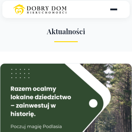
A
k
t
u
a
l
n
o
ś
c
i