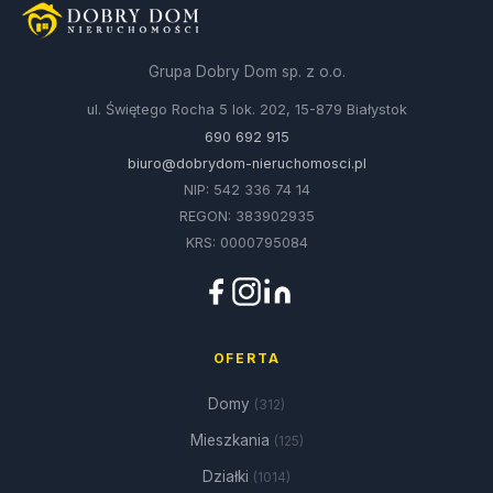
Grupa Dobry Dom sp. z o.o.
ul. Świętego Rocha 5 lok. 202, 15-879 Białystok
690 692 915
biuro@dobrydom-nieruchomosci.pl
NIP: 542 336 74 14
REGON: 383902935
KRS: 0000795084
OFERTA
Domy
(312)
Mieszkania
(125)
Działki
(1014)